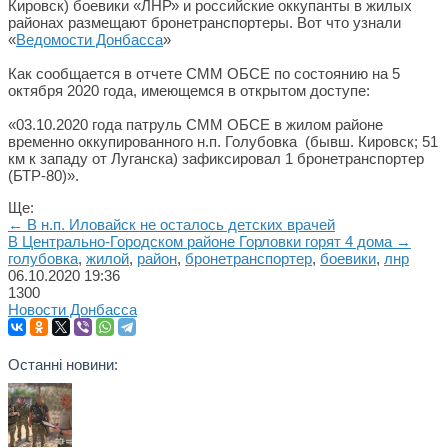
Кировск) боевики «ЛНР» и российские оккупанты в жилых
районах размещают бронетранспортеры. Вот что узнали
«
Ведомости Донбасса
»
Как сообщается в отчете СММ ОБСЕ по состоянию на 5
октября 2020 года, имеющемся в открытом доступе:
«03.10.2020 года патруль СММ ОБСЕ в жилом районе
временно оккупированного н.п. Голубовка (бывш. Кировск; 51
км к западу от Луганска) зафиксировал 1 бронетранспортер
(БТР-80)».
Ще:
← В н.п. Иловайск не осталось детских врачей
В Центрально-Городском районе Горловки горят 4 дома →
голубовка
,
жилой
,
район
,
бронетранспортер
,
боевики
,
лнр
06.10.2020
19:36
1300
Новости Донбасса
Останні новини: