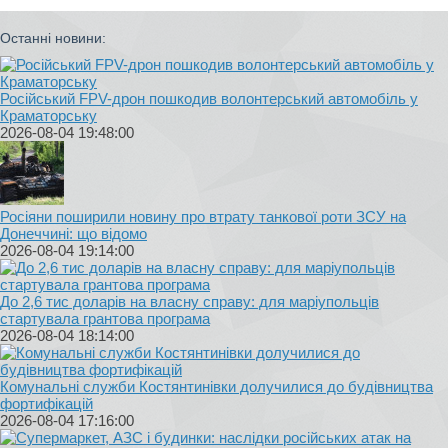
Останні новини:
Російський FPV-дрон пошкодив волонтерський автомобіль у
Краматорську
2026-08-04 19:48:00
Росіяни поширили новину про втрату танкової роти ЗСУ на
Донеччині: що відомо
2026-08-04 19:14:00
До 2,6 тис доларів на власну справу: для маріупольців
стартувала грантова програма
2026-08-04 18:14:00
Комунальні служби Костянтинівки долучилися до будівництва
фортифікацій
2026-08-04 17:16:00