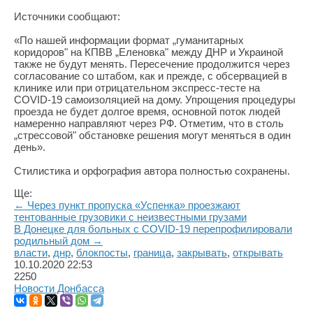
Источники сообщают:
«По нашей информации формат „гуманитарных
коридоров" на КПВВ „Еленовка" между ДНР и Украиной
также не будут менять. Пересечение продолжится через
согласование со штабом, как и прежде, с обсервацией в
клинике или при отрицательном экспресс-тесте на
СOVID-19 самоизоляцией на дому. Упрощения процедуры
проезда не будет долгое время, основной поток людей
намеренно направляют через РФ. Отметим, что в столь
„стрессовой" обстановке решения могут меняться в один
день».
Стилистика и орфография автора полностью сохранены.
Ще:
← Через пункт пропуска «Успенка» проезжают
тентованные грузовики с неизвестными грузами
В Донецке для больных с COVID-19 перепрофилировали
родильный дом →
власти
,
днр
,
блокпосты
,
граница
,
закрывать
,
открывать
10.10.2020
22:53
2250
Новости Донбасса