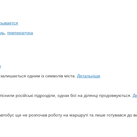
крывается
дь
,
температура
й залишається одним із символів міста.
Детальніше
снили російські підрозділи, однак бої на ділянці продовжуються.
Д
автобус ще не розпочав роботу на маршруті та лише готувався до в