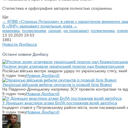
Стилистика и орфография авторов полностью сохранены.
Ще:
← КПВВ «Станица Луганская» в связи с карантином временно за
В «ДНР» закрывают родильные дома →
макеевка
,
поликлиники
,
скорая
,
не приезжает
,
поликлиника
,
очере
13.10.2020
19:53
1881
Новости Донбасса
Останні новини Донбасу
Росіяни знову атакували український прапор над Краматорськом
Російські війська вкотре завдали удару по українському стягу, яки
8 годин тому
Новини Донбасу
0
Українські військові вибили окупантів із позицій біля Вовчої
На Південно-Донецькому напрямку ЗСУ провели контратаки та відті
9 годин тому
Новини Донбасу
0
У Донецьку внаслідок атаки БпЛА постраждав водій автобуса
Інцидент стався у Петровському районі міста, коли пасажирський 
9 годин тому
Новини Донбасу
0