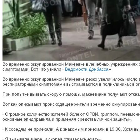
Во временно оккупированной Макеевке в лечебных учреждениях с
симптомами. Вот что узнали «
Ведомости Донбасса
»
Во временно оккупированной Макеевке резко увеличилось число
респираторными симптомами выстраиваются в поликлиниках в о
При попытке вызвать скорую помощь, макеевчане получают отказ,
Вот как описывают происходящее жители временно оккупированн
«Огромное количество жителей болеют ОРВИ, гриппом, пневмони
основные эпидправила и применяя средства личной защиты»,
«К соседям не приехали. А к знакомым приехали в 19.00. Хотя в
«Я вызывала вчера, и скорая отказалась ехать».