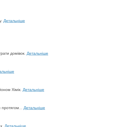
у.
Детальніше
трати домівок.
Детальніше
альніше
йоном Хімік.
Детальніше
я протягом...
Детальніше
ах.
Детальніше