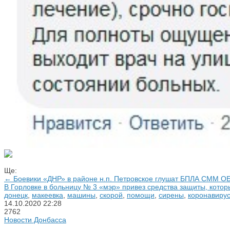
Ще:
← Боевики «ДНР» в районе н.п. Петровское глушат БПЛА СММ О
В Горловке в больницу № 3 «мэр» привез средства защиты, котор
донецк
,
макеевка
,
машины
,
скорой
,
помощи
,
сирены
,
коронавиру
14.10.2020
22:28
2762
Новости Донбасса