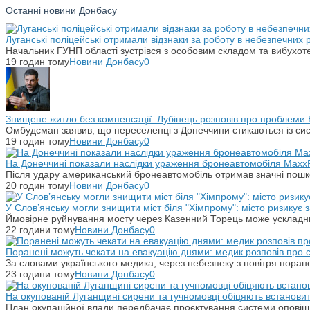
Останні новини Донбасу
Луганські поліцейські отримали відзнаки за роботу в небезпечних
Начальник ГУНП області зустрівся з особовим складом та вибухоте
19 годин тому
Новини Донбасу
0
Знищене житло без компенсації: Лубінець розповів про проблеми 
Омбудсман заявив, що переселенці з Донеччини стикаються із си
19 годин тому
Новини Донбасу
0
На Донеччині показали наслідки ураження бронеавтомобіля Maxx
Після удару американський бронеавтомобіль отримав значні пошко
20 годин тому
Новини Донбасу
0
У Слов’янську могли знищити міст біля "Хімпрому": місто ризикує
Ймовірне руйнування мосту через Казенний Торець може ускладн
22 години тому
Новини Донбасу
0
Поранені можуть чекати на евакуацію днями: медик розповів про
За словами українського медика, через небезпеку з повітря поране
23 години тому
Новини Донбасу
0
На окупованій Луганщині сирени та гучномовці обіцяють встанови
План окупаційної влади передбачає проєктування системи оповіщ