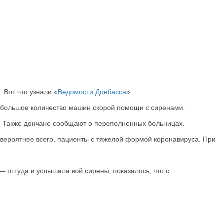
 Вот что узнали «
Ведомости Донбасса
»
т большое количество машин скорой помощи с сиренами.
. Также дончане сообщают о переполненных больницах.
а вероятнее всего, пациенты с тяжелой формой коронавируса. При
— оттуда и услышала вой сирены, показалось, что с