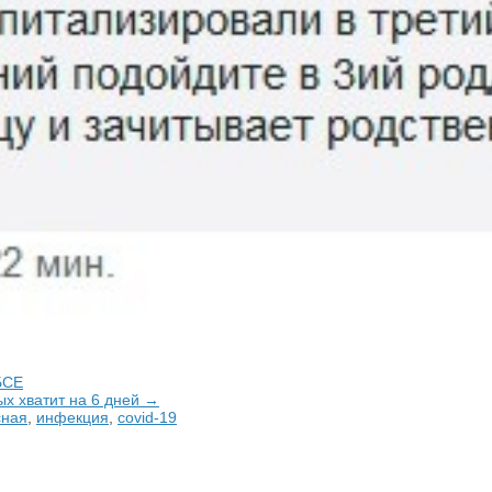
БСЕ
ых хватит на 6 дней →
сная
,
инфекция
,
covid-19