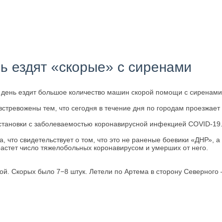
ь ездят «скорые» с сиренами
день ездит большое количество машин скорой помощи с сиренами.
стревожены тем, что сегодня в течение дня по городам проезжае
бстановки с заболеваемостью коронавирусной инфекцией COVID-19
 что свидетельствует о том, что это не раненые боевики «ДНР», 
 растет число тяжелобольных коронавирусом и умерших от него.
ой. Скорых было 7−8 штук. Летели по Артема в сторону Северного 