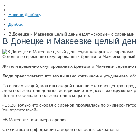
Новини Донбасу
Донбас
В Донецке и Макеевке целый день ездят «скорые» с сиренами
В Донецке и Макеевке целый ден
Сегодня во временно оккупированных Донецке и Макеевке целый 
Жители временно оккупированных Донецка и Макеевки серьезно в
Люди предполагают, что это вызвано критическим ухудшением о
По словам людей, машины скорой помощи ехали из центра города,
этом пользователи делятся историями о том, как в их окружении
Вот что сообщают пользователи в соцсетях:
«13.26 Только что скорая с сиреной промчалась по Университетск
Университетской».
«В Макеевке тоже вчера орали».
Стилистика и орфография авторов полностью сохранены.