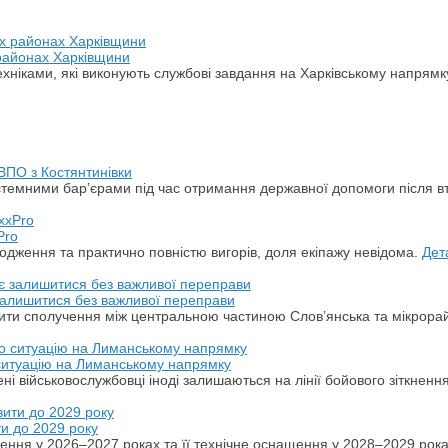
 районах Харківщини
хніками, які виконують службові завдання на Харківському напрямк
ВПО з Костянтинівки
стемними бар’єрами під час отримання державної допомоги після в
Pro
дження та практично повністю вигорів, доля екіпажу невідома.
Дет
 залишитися без важливої переправи
ити сполучення між центральною частиною Слов’янська та мікрора
 ситуацію на Лиманському напрямку
ні військовослужбовці іноді залишаються на лінії бойового зіткненн
ти до 2029 року
ення у 2026–2027 роках та її технічне оснащення у 2028–2029 рок