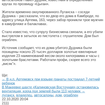
кругах по прозвищу «Цыган».
Жители временно оккупированного Луганска – соседи
Дудника – рассказали, что во двор его дома в Камброде, по
адресу улица Артема, 163, через забор проникли трое мужчин
в камуфляже и балаклавах.
Стало известно, что супругу бизнесмена связали, а его убили
выстрелом в затылок из пистолета с глушителем. Дом был
ограблен.
Источник сообщает, что из дома убитого Дудника были
похищены «около 25 тысяч долларов золотые ювелирные
изделия 23 наименований весом около килограмма и часы с
золотыми браслетами. Работали профи, скорее всего это
„висяк"».
Ще:
← В н.п. Артемовск при взрыве гранаты пострадал 7-летний
ребенок
В Макеевке шахте «Калиновская Восточная» остановилась
вентиляция, когда под землей были 113 человек →
луганск
,
владелец
,
автосалоны
,
дом
,
ограблен
22.10.2020
20:04
2111