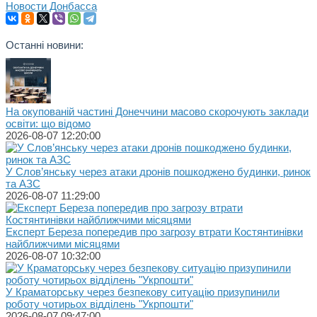
Новости Донбасса
Останні новини:
На окупованій частині Донеччини масово скорочують заклади
освіти: що відомо
2026-08-07 12:20:00
У Слов’янську через атаки дронів пошкоджено будинки, ринок
та АЗС
2026-08-07 11:29:00
Експерт Береза попередив про загрозу втрати Костянтинівки
найближчими місяцями
2026-08-07 10:32:00
У Краматорську через безпекову ситуацію призупинили
роботу чотирьох відділень "Укрпошти"
2026-08-07 09:47:00