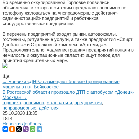
Во временно оккупированной Горловке появились
объявления, в которых жителям предлагают анонимно по
телефону жаловаться на «неправомерные действия»
«администраций» предприятий и работников
«государственных» предприятий.
В перечень предприятий входят рынки, автовокзалы,
гостиницы, ритуальные услуги, а также предприятия «Спирт
Донбасса» и Стрелковый комплекс «Артемида».
Предположительно, «администрации» предприятий попали в
немилость и оккупационные «власти» ищут повод для
принятия «решительных мер».
Ще:
← Боевики «ДНР» размещают боевые бронированные
машины в н.п. Бойковское
В Ростовской области произошло ДТП с автобусом «Донецк-
Москва» →
горловка
,
анонимно
,
жаловаться
,
предприятия
,
неправомерные
,
действия
25.10.2020
13:35
1814
Новости Донбасса