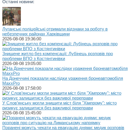
Останні новини:
Луганські поліцейські отримали відзнаки за роботу в
небезпечних районах Харківщини
2026-08-08 19:36:00
Знищене житло без компенсації: Лубінець розповів про
проблеми ВПО з Костянтинівки
2026-08-08 19:05:00
На Донеччині показали наслідки ураження бронеавтомобіля
MaxxPro
2026-08-08 17:58:00
У Слов’янську могли знищити міст біля "Хімпрому": місто
ризикує залишитися без важливої переправи
2026-08-08 15:45:00
Поранені можуть чекати на евакуацію днями: медик розповів