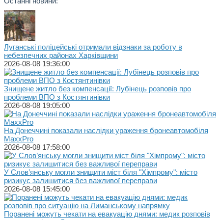
Останні новини:
Луганські поліцейські отримали відзнаки за роботу в
небезпечних районах Харківщини
2026-08-08 19:36:00
Знищене житло без компенсації: Лубінець розповів про
проблеми ВПО з Костянтинівки
2026-08-08 19:05:00
На Донеччині показали наслідки ураження бронеавтомобіля
MaxxPro
2026-08-08 17:58:00
У Слов’янську могли знищити міст біля "Хімпрому": місто
ризикує залишитися без важливої переправи
2026-08-08 15:45:00
Поранені можуть чекати на евакуацію днями: медик розповів