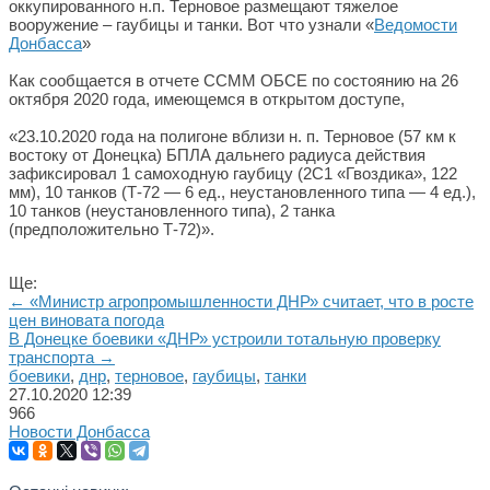
оккупированного н.п. Терновое размещают тяжелое
вооружение – гаубицы и танки. Вот что узнали «
Ведомости
Донбасса
»
Как сообщается в отчете ССММ ОБСЕ по состоянию на 26
октября 2020 года, имеющемся в открытом доступе,
«23.10.2020 года на полигоне вблизи н. п. Терновое (57 км к
востоку от Донецка) БПЛА дальнего радиуса действия
зафиксировал 1 самоходную гаубицу (2С1 «Гвоздика», 122
мм), 10 танков (Т-72 — 6 ед., неустановленного типа — 4 ед.),
10 танков (неустановленного типа), 2 танка
(предположительно Т-72)».
Ще:
← «Министр агропромышленности ДНР» считает, что в росте
цен виновата погода
В Донецке боевики «ДНР» устроили тотальную проверку
транспорта →
боевики
,
днр
,
терновое
,
гаубицы
,
танки
27.10.2020
12:39
966
Новости Донбасса