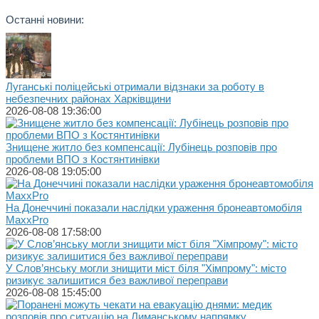
Останні новини:
Луганські поліцейські отримали відзнаки за роботу в
небезпечних районах Харківщини
2026-08-08 19:36:00
Знищене житло без компенсації: Лубінець розповів про
проблеми ВПО з Костянтинівки
2026-08-08 19:05:00
На Донеччині показали наслідки ураження бронеавтомобіля
MaxxPro
2026-08-08 17:58:00
У Слов’янську могли знищити міст біля "Хімпрому": місто
ризикує залишитися без важливої переправи
2026-08-08 15:45:00