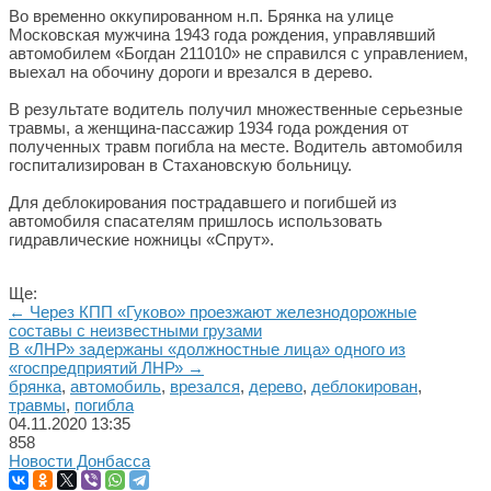
Во временно оккупированном н.п. Брянка на улице
Московская мужчина 1943 года рождения, управлявший
автомобилем «Богдан 211010» не справился с управлением,
выехал на обочину дороги и врезался в дерево.
В результате водитель получил множественные серьезные
травмы, а женщина-пассажир 1934 года рождения от
полученных травм погибла на месте. Водитель автомобиля
госпитализирован в Стахановскую больницу.
Для деблокирования пострадавшего и погибшей из
автомобиля спасателям пришлось использовать
гидравлические ножницы «Спрут».
Ще:
← Через КПП «Гуково» проезжают железнодорожные
составы с неизвестными грузами
В «ЛНР» задержаны «должностные лица» одного из
«госпредприятий ЛНР» →
брянка
,
автомобиль
,
врезался
,
дерево
,
деблокирован
,
травмы
,
погибла
04.11.2020
13:35
858
Новости Донбасса