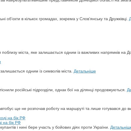
ьні об’єкти в кількох громадах, зокрема у Слов’янську та Дружківці.
и поблизу міста, яке залишається одним із важливих напрямків на Д
й залишається одним із символів міста.
Детальніше
снили російські підрозділи, однак бої на ділянці продовжуються.
Д
автобус ще не розпочав роботу на маршруті та лише готувався до в
і на бік РФ
упантів і нині бере участь у бойових діях проти України.
Детальніш