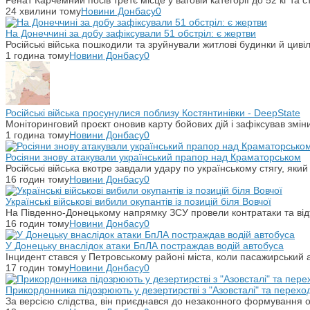
24 хвилини тому
Новини Донбасу
0
На Донеччині за добу зафіксували 51 обстріл: є жертви
Російські війська пошкодили та зруйнували житлові будинки й цивіл
1 година тому
Новини Донбасу
0
Російські війська просунулися поблизу Костянтинівки - DeepState
Моніторинговий проєкт оновив карту бойових дій і зафіксував змін
1 година тому
Новини Донбасу
0
Росіяни знову атакували український прапор над Краматорськом
Російські війська вкотре завдали удару по українському стягу, яки
16 годин тому
Новини Донбасу
0
Українські військові вибили окупантів із позицій біля Вовчої
На Південно-Донецькому напрямку ЗСУ провели контратаки та відті
16 годин тому
Новини Донбасу
0
У Донецьку внаслідок атаки БпЛА постраждав водій автобуса
Інцидент стався у Петровському районі міста, коли пасажирський 
17 годин тому
Новини Донбасу
0
Прикордонника підозрюють у дезертирстві з "Азовсталі" та переход
За версією слідства, він приєднався до незаконного формування ок