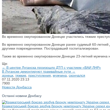
Во временно оккупированном Донецке участились тяжкие преступл
Во временно оккупированном Донецке ранее судимый 60-летний 
другими повреждениями. Пострадавший госпитализирован.
Также во временно оккупированном Донецке 23-летний мужчина 
Ще:
← В центре Луганска произошло ДТП с участием «ВАИ ЛНР»
В Луганске демонтируют трамвайные пути →
донецк
,
тяжкие
,
преступления
,
мужчина
,
скончался
07.11.2020
23:13
7900
Новости Донбасса
Останні новини Донбасу
Краматорський боксер здобув бронзу чемпіонату України серед юн
Ренат Карчемний посів третє місце у ваговій категорії до 52 кг т