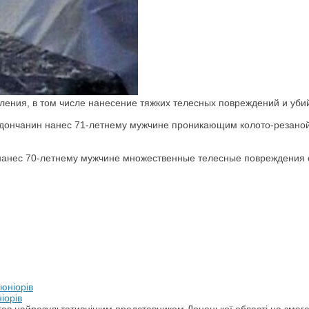
ения, в том числе нанесение тяжких телесных повреждений и убийс
дончанин нанес 71-летнему мужчине проникающим колото-резаной 
нанес 70-летнему мужчине множественные телесные повреждения 
іорів
а став найрезультативнішим представником Донецької області на змаг