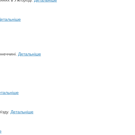
Детальніше
онеччині.
Детальніше
етальніше
иїзду.
Детальніше
е