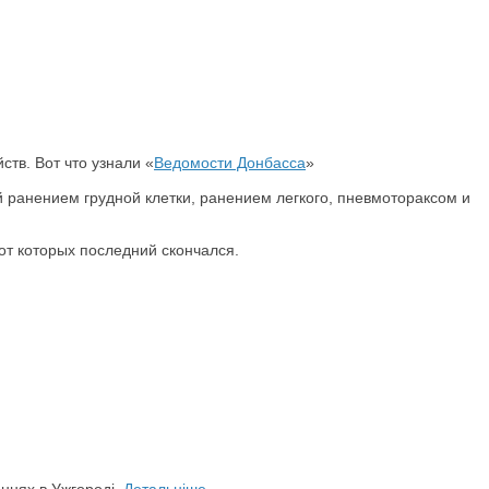
тв. Вот что узнали «
Ведомости Донбасса
»
ранением грудной клетки, ранением легкого, пневмотораксом и
от которых последний скончался.
аннях в Ужгороді.
Детальніше