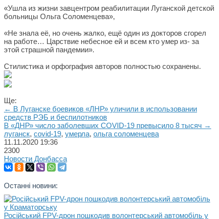
«Ушла из жизни завцентром реабилитации Луганской детской
больницы Ольга Соломенцева»,
«Не знала её, но очень жалко, ещё один из докторов сгорел
на работе… Царствие небесное ей и всем кто умер из- за
этой страшной пандемии».
Стилистика и орфография авторов полностью сохранены.
Ще:
← В Луганске боевиков «ЛНР» уличили в использовании
средств РЭБ и беспилотников
В «ДНР» число заболевших COVID-19 превысило 8 тысяч →
луганск
,
covid-19
,
умерла
,
ольга соломенцева
11.11.2020
19:36
2300
Новости Донбасса
Останні новини:
Російський FPV-дрон пошкодив волонтерський автомобіль у