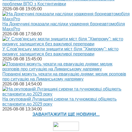
проблеми ВПО з Костянтинівки
2026-08-08 19:05:00
На Донеччині показали наслідки ураження бронеавтомобіля
MaxxPro
2026-08-08 17:58:00
У Слов’янську могли знищити міст біля "Хімпрому": місто
ризикує залишитися без важливої переправи
2026-08-08 15:45:00
Поранені можуть чекати на евакуацію днями: медик розповів
про ситуацію на Лиманському напрямку
2026-08-08 14:54:00
На окупованій Луганщині сирени та гучномовці обіцяють
встановити до 2029 року
2026-08-08 13:34:00
ЗАВАНТАЖИТИ ЩЕ НОВИНИ...