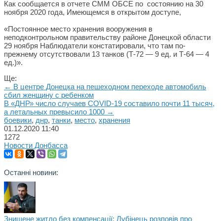
Как сообщается в отчете СММ ОБСЕ по состоянию на 30
ноября 2020 года, Имеющемся в открытом доступе,
«Постоянное место хранения вооружения в
неподконтрольном правительству районе Донецкой области
29 ноября Наблюдатели констатировали, что там по-
прежнему отсутствовали 13 танков (Т-72 — 9 ед. и Т-64 — 4
ед.)».
Ще:
← В центре Донецка на пешеходном переходе автомобиль
сбил женщину с ребенком
В «ДНР» число случаев COVID-19 составило почти 11 тысяч,
а летальных превысило 1000 →
боевики
,
днр
,
танки
,
место
,
хранения
01.12.2020
11:40
1272
Новости Донбасса
Останні новини:
Знищене житло без компенсації: Лубінець розповів про