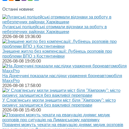
Останні новини:
Луганські поліцейські отримали відзнаки за роботу в
небезпечних районах Харківщини
2026-08-08 19:36:00
Знищене житло без компенсації: Лубінець розповів про
проблеми ВПО з Костянтинівки
2026-08-08 19:05:00
На Донеччині показали наслідки ураження бронеавтомобіля
MaxxPro
2026-08-08 17:58:00
У Слов’янську могли знищити міст біля "Хімпрому": місто
ризикує залишитися без важливої переправи
2026-08-08 15:45:00
Поранені можуть чекати на евакуацію днями: медик розповів