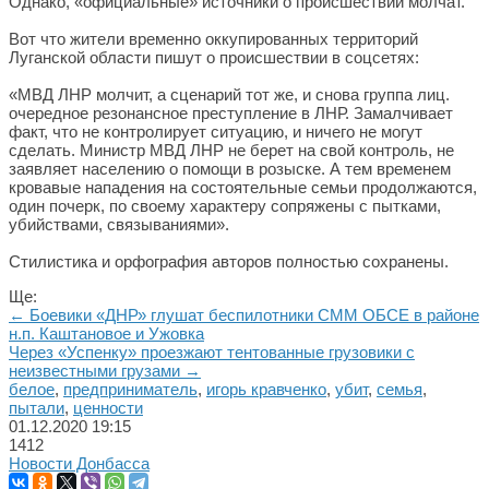
Однако, «официальные» источники о происшествии молчат.
Вот что жители временно оккупированных территорий
Луганской области пишут о происшествии в соцсетях:
«МВД ЛНР молчит, а сценарий тот же, и снова группа лиц.
очередное резонансное преступление в ЛНР. Замалчивает
факт, что не контролирует ситуацию, и ничего не могут
сделать. Министр МВД ЛНР не берет на свой контроль, не
заявляет населению о помощи в розыске. А тем временем
кровавые нападения на состоятельные семьи продолжаются,
один почерк, по своему характеру сопряжены с пытками,
убийствами, связываниями».
Стилистика и орфография авторов полностью сохранены.
Ще:
← Боевики «ДНР» глушат беспилотники СММ ОБСЕ в районе
н.п. Каштановое и Ужовка
Через «Успенку» проезжают тентованные грузовики с
неизвестными грузами →
белое
,
предприниматель
,
игорь кравченко
,
убит
,
семья
,
пытали
,
ценности
01.12.2020
19:15
1412
Новости Донбасса