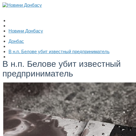
Новини Донбасу
Донбас
В н.п. Белове убит известный предприниматель
В н.п. Белове убит известный
предприниматель