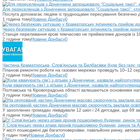
Для переселенців з Донеччини запрацювало "Соціальне таксі": хт
Послуга допомагає людям із труднощами пересування безпечно ді
1 година тому
Новини Донбасу
0
Через безпекову ситуацію у Краматорську зупиняють прийом донор
Станція переливання крові тимчасово не прийматиме донорів із 10
2 години тому
Новини Донбасу
0
Частина Краматорська, Слов’янська та Билбасівки буде без газу: г
Планові ремонтні роботи на газових мережах проведуть 10–12 сер
2 години тому
Новини Донбасу
0
Куди евакуюють сім’ї з дітьми з Донеччини: назвали найпопулярніш
Полтавська та Кіровоградська області залишаються основними на
3 години тому
Новини Донбасу
0
На окупованій частині Донеччини масово скорочують заклади осві
У захоплених громадах ліквідували 12 шкіл і 24 дитсадки, ще 69 за
4 години тому
Новини Донбасу
0
У Слов’янську через атаки дронів пошкоджено будинки, ринок та 
У місті пошкоджені дві багатоповерхівки, павільйони ринку, автомо
5 годин тому
Новини Донбасу
0