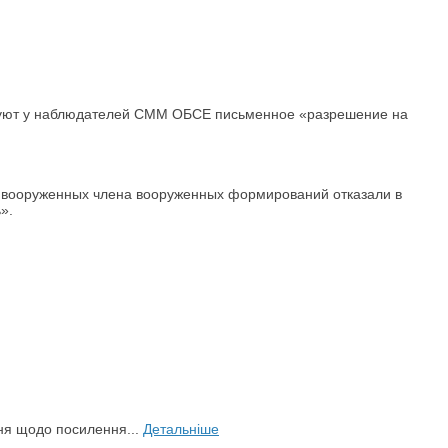
ребуют у наблюдателей СММ ОБСЕ письменное «разрешение на
но вооруженных члена вооруженных формирований отказали в
».
ня щодо посилення...
Детальніше