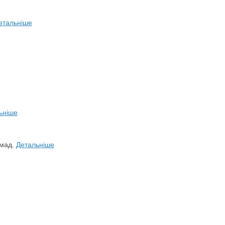
етальніше
ьніше
омад.
Детальніше