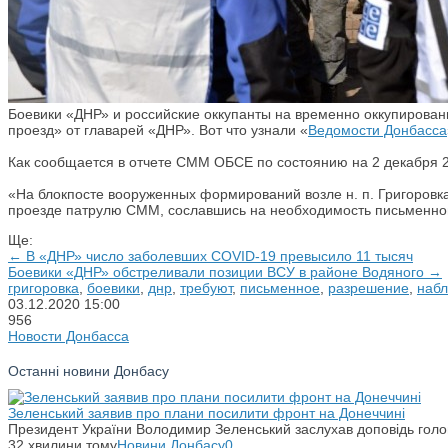
Боевики «ДНР» и российские оккупанты на временно оккупирован
проезд» от главарей «ДНР». Вот что узнали «
Ведомости Донбасса
Как сообщается в отчете СММ ОБСЕ по состоянию на 2 декабря 
«На блокпосте вооруженных формирований возле н. п. Григоровка
проезде патрулю СММ, сославшись на необходимость письменног
Ще:
← В «ДНР» число заболевших COVID-19 превысило 11 тысяч
Боевики «ДНР» обстреливали позиции ВСУ в районе Водяного →
григоровка
,
боевики
,
днр
,
требуют
,
письменное
,
разрешение
,
наб
03.12.2020
15:00
956
Новости Донбасса
Останні новини Донбасу
Зеленський заявив про плани посилити фронт на Донеччині
Президент України Володимир Зеленський заслухав доповідь гол
32 хвилини тому
Новини Донбасу
0