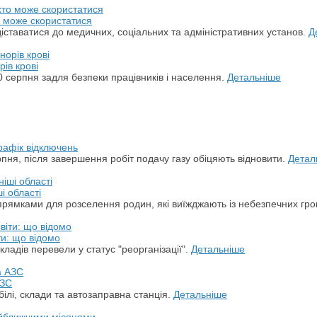
о може скористатися
ставатися до медичних, соціальних та адміністративних установ.
Д
ів крові
 серпня задля безпеки працівників і населення.
Детальніше
рафік відключень
пня, після завершення робіт подачу газу обіцяють відновити.
Детал
і області
прямками для розселення родин, які виїжджають із небезпечних гр
ти: що відомо
кладів перевели у статус "реорганізації".
Детальніше
АЗС
білі, склади та автозаправна станція.
Детальніше