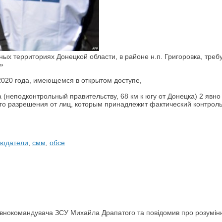
ных территориях Донецкой области, в районе н.п. Григоровка, т
»
2020 года, имеющемся в открытом доступе,
 (неподконтрольный правительству, 68 км к югу от Донецка) 2 яв
о разрешения от лиц, которым принадлежит фактический контроль
людатели
,
смм
,
обсе
овнокомандувача ЗСУ Михайла Драпатого та повідомив про розумін