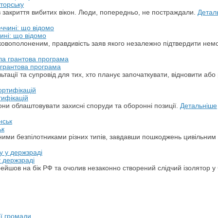
торську
з закриття вибитих вікон. Люди, попередньо, не постраждали.
Детал
ині: що відомо
ськовополоненим, правдивість заяв якого незалежно підтвердити не
а грантова програма
ації та супровід для тих, хто планує започаткувати, відновити або 
тифікацій
ни облаштовувати захисні споруди та оборонні позиції.
Детальніше
ьк
арними безпілотниками різних типів, завдавши пошкоджень цивільним
у держзраді
ерейшов на бік РФ та очолив незаконно створений слідчий ізолятор у
ої громади