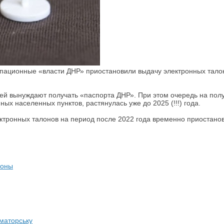
пационные «власти ДНР» приостановили выдачу электронных талон
й вынуждают получать «паспорта ДНР». При этом очередь на полу
х населенных пунктов, растянулась уже до 2025 (!!!) года.
ктронных талонов на период после 2022 года временно приостанов
лоны