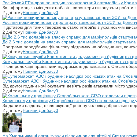
Російський FPV-дрон пошкодив волонтерський автомобіль у Крама
За інформацією місцевих пабліків, волонтери виконували роботи і
2 дні тому
Новини Донбасу
0
Росіяни поширили новину про втрату танкової роти ЗСУ на Донечч
Підставою для таких тверджень стало інтерв'ю з українським вій
2 дні тому
Новини Донбасу
0
До 2,6 тис доларів на власну справу: для маріупольців стартувал
Програма передбачає фінансову підтримку на обладнання, консульт
2 дні тому
Новини Донбасу
0
Комунальні служби Костянтинівки долучилися до будівництва фор
Після релокації працівники підприємств допомагають Силам оборо
2 дні тому
Новини Донбасу
0
Супермаркет, АЗС і будинки: наслідки російських атак на Слов’янс
Від другої години ночі окупанти дев’ять разів атакували місто уд
2 дні тому
Новини Донбасу
0
Колишньому працівнику Старобільського СІЗО оголосили підозру 
За даними слідства, після окупації регіону чоловік добровільно п
2 дні тому
Новини Донбасу
0
На Хмельниччині організували відпочинок для дітей зі Святогірськ