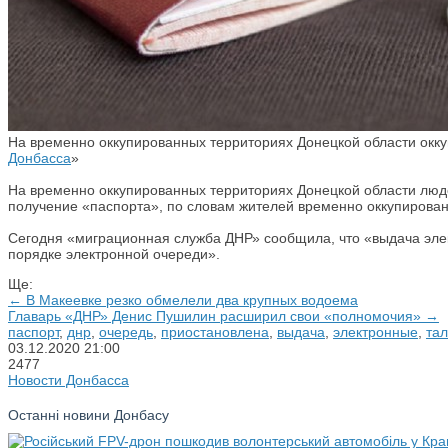
На временно оккупированных территориях Донецкой области окку
Донбасса
»
На временно оккупированных территориях Донецкой области люде
получение «паспорта», по словам жителей временно оккупированны
Сегодня «миграционная служба ДНР» сообщила, что «выдача эле
порядке электронной очереди».
Ще:
← В Макеевке резко обмелели два крупных водоема
Главарь «ДНР» Денис Пушилин расширил свои «полномочия» →
паспорт
,
днр
,
очередь
,
приостановлена
,
выдача
,
электронные
,
та
03.12.2020
21:00
2477
Новости Донбасса
Останні новини Донбасу