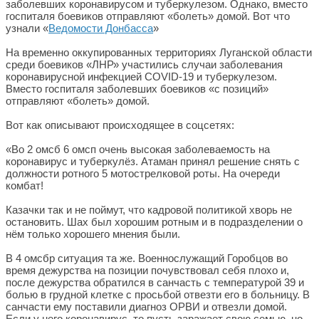
заболевших коронавирусом и туберкулезом. Однако, вместо
госпиталя боевиков отправляют «болеть» домой. Вот что
узнали «
Ведомости Донбасса
»
На временно оккупированных территориях Луганской области
среди боевиков «ЛНР» участились случаи заболевания
коронавирусной инфекцией COVID-19 и туберкулезом.
Вместо госпиталя заболевших боевиков «с позиций»
отправляют «болеть» домой.
Вот как описывают происходящее в соцсетях:
«Во 2 омсб 6 омсп очень высокая заболеваемость на
коронавирус и туберкулёз. Атаман принял решение снять с
должности ротного 5 мотострелковой роты. На очереди
комбат!
Казачки так и не поймут, что кадровой политикой хворь не
остановить. Шах был хорошим ротным и в подразделении о
нём только хорошего мнения были.
В 4 омсбр ситуация та же. Военнослужащий Горобцов во
время дежурства на позиции почувствовал себя плохо и,
после дежурства обратился в санчасть с температурой 39 и
болью в грудной клетке с просьбой отвезти его в больницу. В
санчасти ему поставили диагноз ОРВИ и отвезли домой.
Если у него коронавирус, то пусть заражает свою семью, но