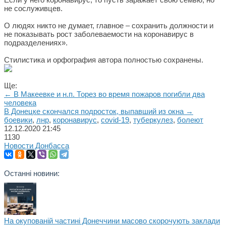
не сослуживцев.
О людях никто не думает, главное – сохранить должности и
не показывать рост заболеваемости на коронавирус в
подразделениях».
Стилистика и орфография автора полностью сохранены.
Ще:
← В Макеевке и н.п. Торез во время пожаров погибли два
человека
В Донецке скончался подросток, выпавший из окна →
боевики
,
лнр
,
коронавирус
,
covid-19
,
туберкулез
,
болеют
12.12.2020
21:45
1130
Новости Донбасса
Останні новини:
На окупованій частині Донеччини масово скорочують заклади