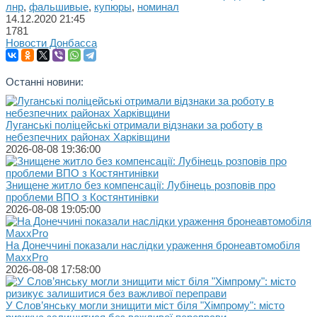
лнр
,
фальшивые
,
купюры
,
номинал
14.12.2020
21:45
1781
Новости Донбасса
Останні новини:
Луганські поліцейські отримали відзнаки за роботу в
небезпечних районах Харківщини
2026-08-08 19:36:00
Знищене житло без компенсації: Лубінець розповів про
проблеми ВПО з Костянтинівки
2026-08-08 19:05:00
На Донеччині показали наслідки ураження бронеавтомобіля
MaxxPro
2026-08-08 17:58:00
У Слов’янську могли знищити міст біля "Хімпрому": місто