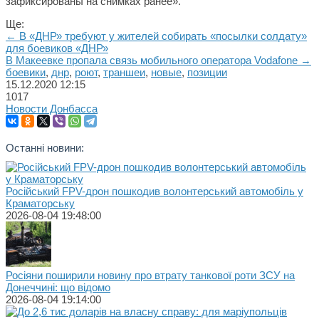
зафиксированы на снимках ранее».
Ще:
← В «ДНР» требуют у жителей собирать «посылки солдату»
для боевиков «ДНР»
В Макеевке пропала связь мобильного оператора Vodafone →
боевики
,
днр
,
роют
,
траншеи
,
новые
,
позиции
15.12.2020
12:15
1017
Новости Донбасса
Останні новини:
Російський FPV-дрон пошкодив волонтерський автомобіль у
Краматорську
2026-08-04 19:48:00
Росіяни поширили новину про втрату танкової роти ЗСУ на
Донеччині: що відомо
2026-08-04 19:14:00