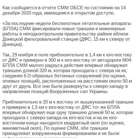
Как сообщается в отчете СММ ОБСЕ по состоянию на 14
декабря 2020 года, имеющемся в открытом доступе,
«За последние недели беспилотные летательные аппараты
(БПЛА) СММ фиксировали новые траншеи и инженерные
работы в неподконтрольном правительству районе вблизи
Донецкой фильтровальной станции (ДФС; 15 км к северу от
Донецка).
Так, 29 ноября в поле приблизительно в 1,4 км к юго-востоку
от ДФС и примерно в 300 м к юго-востоку от автодороги M04
БПЛА СММ малого радиуса действия впервые обнаружил
траншею длиной 320 м, которая проходила с севера на юг,
соединяя 6 D-образных бетонных сооружений (по оценке,
огневых позиций), расположенных на расстоянии около 50 м
друг от друга. Все они были развернуты к северо-западу в
направлении позиций Вооруженных сил Украины.
Приблизительно в 20 м к востоку от вышеуказанной траншеи
и примерно в 1,5 км к юго-востоку от ДФС тот же БПЛА
впервые обнаружил еще одну траншею длиной 50 м, которая
проходила с северо-запада на юго-восток и на ее юго-
восточном конце находился квадратный окоп (по оценке,
минометный окоп). По оценке СММ, обе траншеи
принадлежат вооруженным формированиям и не были