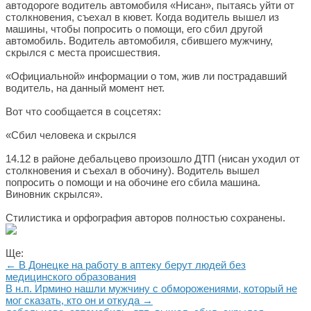
автодороге водитель автомобиля «Нисан», пытаясь уйти от
столкновения, съехал в кювет. Когда водитель вышел из
машины, чтобы попросить о помощи, его сбил другой
автомобиль. Водитель автомобиля, сбившего мужчину,
скрылся с места происшествия.
«Официальной» информации о том, жив ли пострадавший
водитель, на данный момент нет.
Вот что сообщается в соцсетях:
«Сбил человека и скрылся
14.12 в районе дебальцево произошло ДТП (нисан уходил от
столкновения и съехал в обочину). Водитель вышел
попросить о помощи и на обочине его сбила машина.
Виновник скрылся».
Стилистика и орфография авторов полностью сохранены.
Ще:
← В Донецке на работу в аптеку берут людей без
медицинского образования
В н.п. Ирмино нашли мужчину с обморожениями, который не
мог сказать, кто он и откуда →