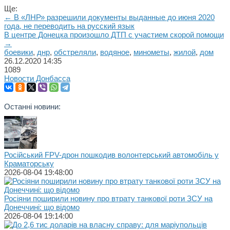
Ще:
← В «ЛНР» разрешили документы выданные до июня 2020
года, не переводить на русский язык
В центре Донецка произошло ДТП с участием скорой помощи
→
боевики
,
днр
,
обстреляли
,
водяное
,
минометы
,
жилой
,
дом
26.12.2020
14:35
1089
Новости Донбасса
Останні новини:
Російський FPV-дрон пошкодив волонтерський автомобіль у
Краматорську
2026-08-04 19:48:00
Росіяни поширили новину про втрату танкової роти ЗСУ на
Донеччині: що відомо
2026-08-04 19:14:00