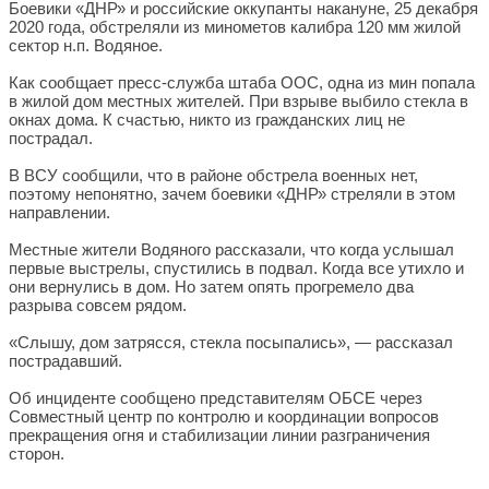
Боевики «ДНР» и российские оккупанты накануне, 25 декабря
2020 года, обстреляли из минометов калибра 120 мм жилой
сектор н.п. Водяное.
Как сообщает пресс-служба штаба ООС, одна из мин попала
в жилой дом местных жителей. При взрыве выбило стекла в
окнах дома. К счастью, никто из гражданских лиц не
пострадал.
В ВСУ сообщили, что в районе обстрела военных нет,
поэтому непонятно, зачем боевики «ДНР» стреляли в этом
направлении.
Местные жители Водяного рассказали, что когда услышал
первые выстрелы, спустились в подвал. Когда все утихло и
они вернулись в дом. Но затем опять прогремело два
разрыва совсем рядом.
«Слышу, дом затрясся, стекла посыпались», — рассказал
пострадавший.
Об инциденте сообщено представителям ОБСЕ через
Совместный центр по контролю и координации вопросов
прекращения огня и стабилизации линии разграничения
сторон.