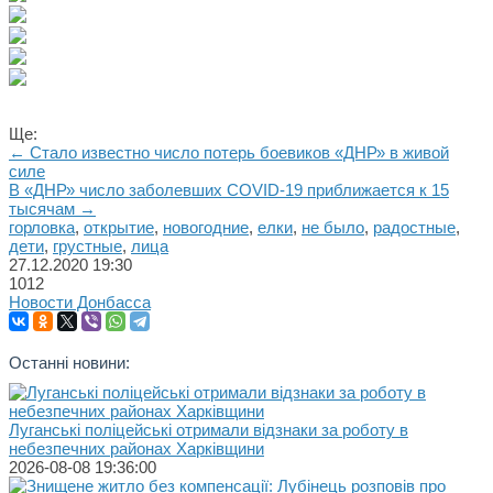
Ще:
← Стало известно число потерь боевиков «ДНР» в живой
силе
В «ДНР» число заболевших COVID-19 приближается к 15
тысячам →
горловка
,
открытие
,
новогодние
,
елки
,
не было
,
радостные
,
дети
,
грустные
,
лица
27.12.2020
19:30
1012
Новости Донбасса
Останні новини:
Луганські поліцейські отримали відзнаки за роботу в
небезпечних районах Харківщини
2026-08-08 19:36:00