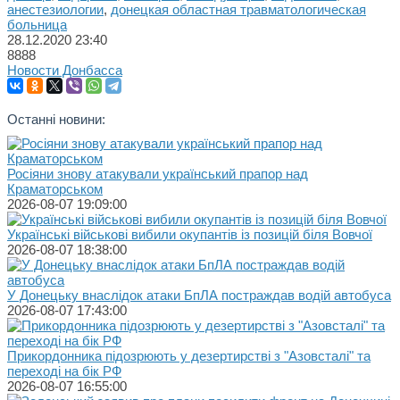
анестезиологии
,
донецкая областная травматологическая
больница
28.12.2020
23:40
8888
Новости Донбасса
Останні новини:
Росіяни знову атакували український прапор над
Краматорськом
2026-08-07 19:09:00
Українські військові вибили окупантів із позицій біля Вовчої
2026-08-07 18:38:00
У Донецьку внаслідок атаки БпЛА постраждав водій автобуса
2026-08-07 17:43:00
Прикордонника підозрюють у дезертирстві з "Азовсталі" та
переході на бік РФ
2026-08-07 16:55:00