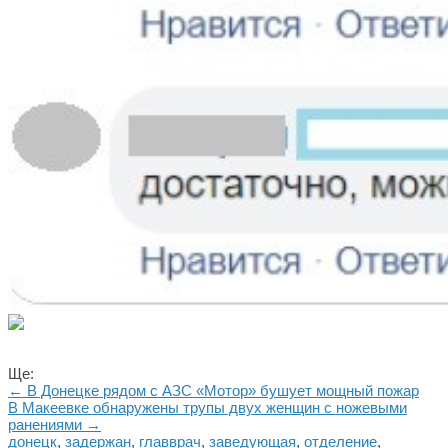
Ще:
← В Донецке рядом с АЗС «Мотор» бушует мощный пожар
В Макеевке обнаружены трупы двух женщин с ножевыми
ранениями →
донецк
,
задержан
,
главврач
,
заведующая
,
отделение
,