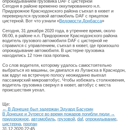
Сегодня в районе временно оккупированного н.п.
Придорожное Краснодонского района съехал в кювет и
перевернулся грузовой автомобиль DAF с прицепом
цистерной. Вот что узнали «
Ведомости Донбасса
»
Сегодня, 31 декабря 2020 года, в утреннее время, около
06:00, в районе н.п. Придорожное Краснодонского района
водитель грузового автомобиля DAF с цистерной не
справился с управлением, съехал в кювет, где произошло
опрокидывание автомобиля. В цистерне грузовика
находились 12 тонн газа пропана.
Со слов водителя, которому удалось самостоятельно
выбраться из машины, он двигался из Луганска в Краснодон,
как вдруг на встречную полосу неожиданно выехал
пассажирский микроавтобус. Чтобы избежать столкновения,
водитель грузовика свернул в кювет, автобус с места
происшествия уехал.
Ще:
← В Донецке был задержан Эдуард Басурин
В Донецке и Зугресе во время пожаров погибли люди →
придорожное
,
автомобиль
,
грузовой
,
daf
,
опрокидывание
,
цистерна
,
пропан
31.12.2020
22:45