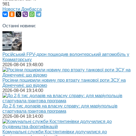
981
Новости Донбасса
Останні новини:
Російський FPV-дрон пошкодив волонтерський автомобіль у
Краматорську
2026-08-04 19:48:00
Росіяни поширили новину про втрату танкової роти ЗСУ на
Донеччині: що відомо
2026-08-04 19:14:00
До 2,6 тис доларів на власну справу: для маріупольців
стартувала грантова програма
2026-08-04 18:14:00
Комунальні служби Костянтинівки долучилися до