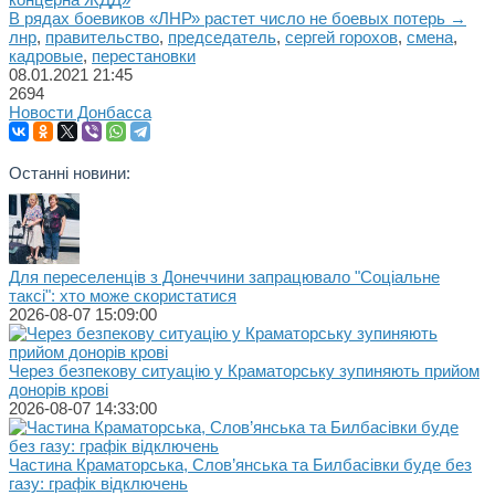
В рядах боевиков «ЛНР» растет число не боевых потерь →
лнр
,
правительство
,
председатель
,
сергей горохов
,
смена
,
кадровые
,
перестановки
08.01.2021
21:45
2694
Новости Донбасса
Останні новини:
Для переселенців з Донеччини запрацювало "Соціальне
таксі": хто може скористатися
2026-08-07 15:09:00
Через безпекову ситуацію у Краматорську зупиняють прийом
донорів крові
2026-08-07 14:33:00
Частина Краматорська, Слов’янська та Билбасівки буде без
газу: графік відключень