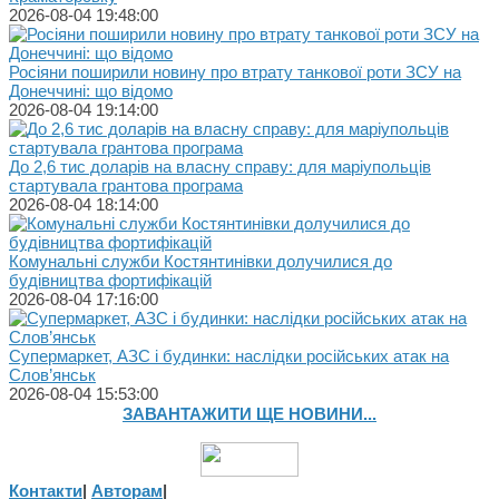
2026-08-04 19:48:00
Росіяни поширили новину про втрату танкової роти ЗСУ на
Донеччині: що відомо
2026-08-04 19:14:00
До 2,6 тис доларів на власну справу: для маріупольців
стартувала грантова програма
2026-08-04 18:14:00
Комунальні служби Костянтинівки долучилися до
будівництва фортифікацій
2026-08-04 17:16:00
Супермаркет, АЗС і будинки: наслідки російських атак на
Слов’янськ
2026-08-04 15:53:00
ЗАВАНТАЖИТИ ЩЕ НОВИНИ...
Контакти
|
Авторам
|