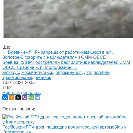
Ще:
← Боевики «ЛНР» запрещают работникам школ в н.п.
Золотое-5 говорить с наблюдателями СММ ОБСЕ
Боевики «ЛНР» обстреляли беспилотник наблюдателей СММ
ОБСЕ в районе н. п. Молодежное →
автобус
,
москва-луганск
,
опрокинулся
,
дтп
,
погибли
,
травмированы
,
ребенок
13.01.2021
20:05
1162
Новости Донбасса
Останні новини:
Російський FPV-дрон пошкодив волонтерський автомобіль у
Краматорську