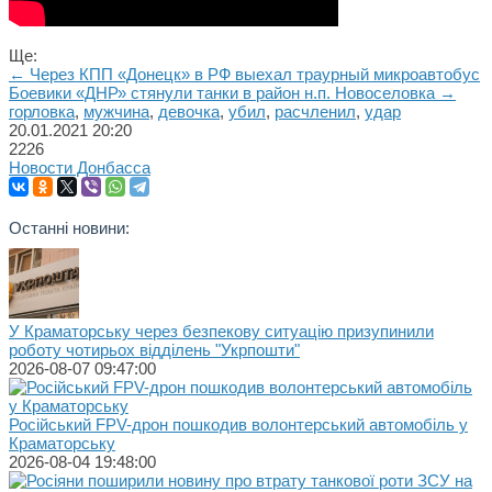
Ще:
← Через КПП «Донецк» в РФ выехал траурный микроавтобус
Боевики «ДНР» стянули танки в район н.п. Новоселовка →
горловка
,
мужчина
,
девочка
,
убил
,
расчленил
,
удар
20.01.2021
20:20
2226
Новости Донбасса
Останні новини:
У Краматорську через безпекову ситуацію призупинили
роботу чотирьох відділень "Укрпошти"
2026-08-07 09:47:00
Російський FPV-дрон пошкодив волонтерський автомобіль у
Краматорську
2026-08-04 19:48:00