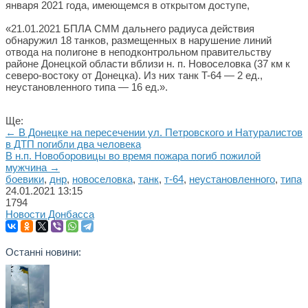
января 2021 года, имеющемся в открытом доступе,
«21.01.2021 БПЛА СММ дальнего радиуса действия
обнаружил 18 танков, размещенных в нарушение линий
отвода на полигоне в неподконтрольном правительству
районе Донецкой области вблизи н. п. Новоселовка (37 км к
северо-востоку от Донецка). Из них танк T-64 — 2 ед.,
неустановленного типа — 16 ед.».
Ще:
← В Донецке на пересечении ул. Петровского и Натуралистов
в ДТП погибли два человека
В н.п. Новоборовицы во время пожара погиб пожилой
мужчина →
боевики
,
днр
,
новоселовка
,
танк
,
т-64
,
неустановленного
,
типа
24.01.2021
13:15
1794
Новости Донбасса
Останні новини: