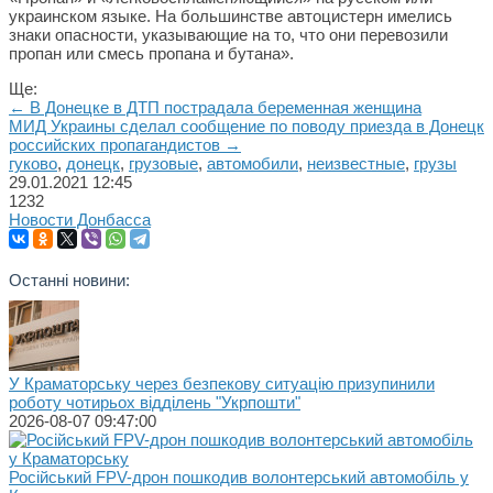
украинском языке. На большинстве автоцистерн имелись
знаки опасности, указывающие на то, что они перевозили
пропан или смесь пропана и бутана».
Ще:
← В Донецке в ДТП пострадала беременная женщина
МИД Украины сделал сообщение по поводу приезда в Донецк
российских пропагандистов →
гуково
,
донецк
,
грузовые
,
автомобили
,
неизвестные
,
грузы
29.01.2021
12:45
1232
Новости Донбасса
Останні новини:
У Краматорську через безпекову ситуацію призупинили
роботу чотирьох відділень "Укрпошти"
2026-08-07 09:47:00
Російський FPV-дрон пошкодив волонтерський автомобіль у