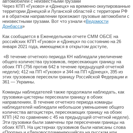
Через КПП «Гуково» и «Донецк» на временно оккупированные
территории Донецкой и Луганской областей с территории РФ
и в обратном направлении проезжают грузовые автомобили с
неизвестными грузами. Вот что узнали «
Ведомости
Донбасса
»
Как сообщается в Еженедельном отчете СММ ОБСЕ на
российских КПП «Гуково» и «Донецк» по состоянию на 26
января 2021 года, имеющемся в открытом доступе,
«В течение отчетного периода КН наблюдали увеличение
общего количества грузовиков, пересекающих границу на
обоих ПП (756 против 642 в течение предыдущей отчетной
недели); 412 на ПП «Гуково» и 344 на ПП «Донецк», 395 из
этих грузовиков пересекли границу Российской Федерации и
361 — Украины.
Команды наблюдателей также продолжали наблюдать, как
грузовики-цистерны пересекали границу в обоих
направлениях. В течение отчетного периода команды
наблюдателей наблюдали небольшое уменьшение общего
количества автоцистерн, пересекающих границу на обоих
КПП (42 по сравнению с 45 на предыдущей отчетной неделе).
Эти грузовики были замечены при пересечении границы на
обоих КПП. На цистернах грузовиков были написаны слова
«Пропан» и «Легковоспламеняющийся» на русском или