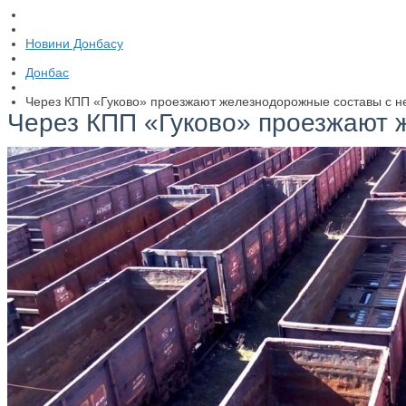
Новини Донбасу
Донбас
Через КПП «Гуково» проезжают железнодорожные составы с н
Через КПП «Гуково» проезжают 