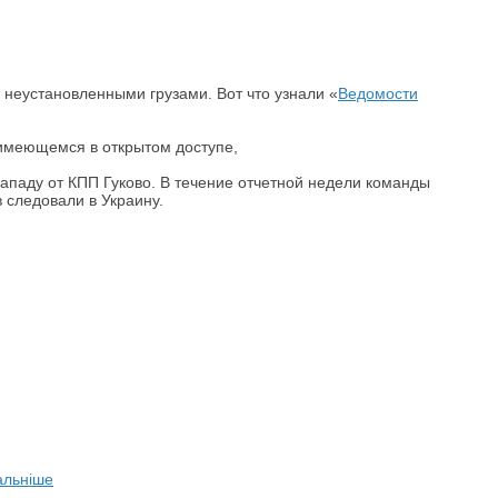
неустановленными грузами. Вот что узнали «
Ведомости
 имеющемся в открытом доступе,
ападу от КПП Гуково. В течение отчетной недели команды
 следовали в Украину.
альніше