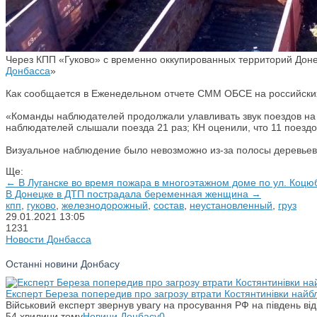
Через КПП «Гуково» с временно оккупированных территорий Доне
Донбасса
»
Как сообщается в Еженедельном отчете СММ ОБСЕ на российских
«Команды наблюдателей продолжали улавливать звук поездов на 
наблюдателей слышали поезда 21 раз; КН оценили, что 11 поездо
Визуальное наблюдение было невозможно из-за полосы деревье
Ще:
← В Луганске во время пожара в многоэтажном доме по ул. Коцю
В Донецке в ДТП пострадала беременная женщина →
кпп
,
гуково
,
железнодорожный
,
состав
,
неустановленный
,
груз
29.01.2021
13:05
1231
Новости Донбасса
Останні новини Донбасу
Експерт Береза попередив про загрозу втрати Костянтинівки най
Військовий експерт звернув увагу на просування РФ на південь від
54 хвилини тому
Новини Донбасу
0