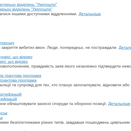
ирьох відділень "Укрпошти"
ватися іншими доступними відділеннями.
Детальніше
торську
з закриття вибитих вікон. Люди, попередньо, не постраждали.
Детал
ині: що відомо
ськовополоненим, правдивість заяв якого незалежно підтвердити не
а грантова програма
ації та супровід для тих, хто планує започаткувати, відновити або 
тифікацій
ни облаштовувати захисні споруди та оборонні позиції.
Детальніше
ьк
арними безпілотниками різних типів, завдавши пошкоджень цивільним