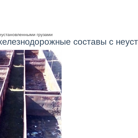
еустановленными грузами
железнодорожные составы с неус