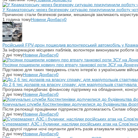
У Краматорську через безпекову ситуацію призупинили роботу чот
Причиною стали безпекові ризики, мешканців закликають користу
1 година тому
Новини Донбасу
0
Російський FPV-дрон пошкодив волонтерський автомобіль у Крама
За інформацією місцевих пабліків, волонтери виконували роботи і
2 дні тому
Новини Донбасу
0
Росіяни поширили новину про втрату танкової роти ЗСУ на Донечч
Підставою для таких тверджень стало інтерв'ю з українським вій
2 дні тому
Новини Донбасу
0
До 2,6 тис доларів на власну справу: для маріупольців стартувал
Програма передбачає фінансову підтримку на обладнання, консульт
2 дні тому
Новини Донбасу
0
Комунальні служби Костянтинівки долучилися до будівництва фор
Після релокації працівники підприємств допомагають Силам оборо
2 дні тому
Новини Донбасу
0
Супермаркет, АЗС і будинки: наслідки російських атак на Слов’янс
Від другої години ночі окупанти дев’ять разів атакували місто уд
2 дні тому
Новини Донбасу
0