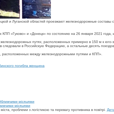
цкой и Луганской областей проезжают железнодорожные составы с 
 КПП «Гуково» и «Донецк» по состоянию на 26 января 2021 года,
железнодорожных путях, расположенных примерно в 150 м к юго-з
в следовали в Российскую Федерацию, а остальные десять поездов
в, расположенных между железнодорожными путями и КПП».
бинского погибла женщина
ближчими місяцями
 міста, проблеми з логістикою та перевагу противника в повітрі.
Дет