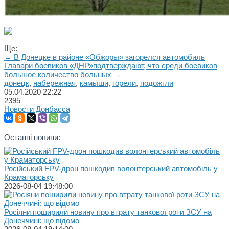
Ще:
← В Донецке в районе «Обжоры» загорелся автомобиль
Главари боевиков «ДНР»подтверждают, что среди боевиков
большое количество больных →
донецк
,
набережная
,
камыши
,
горели
,
подожгли
05.04.2020
22:22
2395
Новости Донбасса
Останні новини:
Російський FPV-дрон пошкодив волонтерський автомобіль у
Краматорську
2026-08-04 19:48:00
Росіяни поширили новину про втрату танкової роти ЗСУ на
Донеччині: що відомо