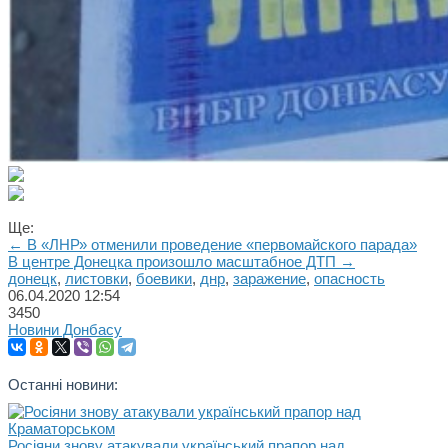
Ще:
← В «ЛНР» отменили проведение «первомайского парада»
В центре Донецка произошло масштабное ДТП →
донецк
,
листовки
,
боевики
,
днр
,
заражение
,
опасность
06.04.2020
12:54
3450
Новини Донбасу
Останні новини:
Росіяни знову атакували український прапор над