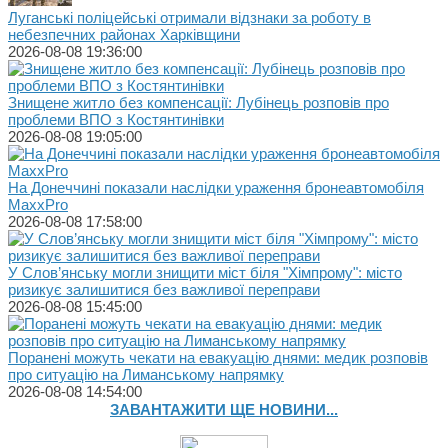
Луганські поліцейські отримали відзнаки за роботу в
небезпечних районах Харківщини
2026-08-08 19:36:00
Знищене житло без компенсації: Лубінець розповів про
проблеми ВПО з Костянтинівки
2026-08-08 19:05:00
На Донеччині показали наслідки ураження бронеавтомобіля
MaxxPro
2026-08-08 17:58:00
У Слов’янську могли знищити міст біля "Хімпрому": місто
ризикує залишитися без важливої переправи
2026-08-08 15:45:00
Поранені можуть чекати на евакуацію днями: медик розповів
про ситуацію на Лиманському напрямку
2026-08-08 14:54:00
ЗАВАНТАЖИТИ ЩЕ НОВИНИ...