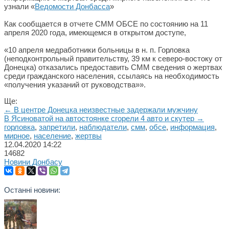
узнали «
Ведомости Донбасса
»
Как сообщается в отчете СММ ОБСЕ по состоянию на 11
апреля 2020 года, имеющемся в открытом доступе,
«10 апреля медработники больницы в н. п. Горловка
(неподконтрольный правительству, 39 км к северо-востоку от
Донецка) отказались предоставить СММ сведения о жертвах
среди гражданского населения, ссылаясь на необходимость
«получения указаний от руководства»».
Ще:
← В центре Донецка неизвестные задержали мужчину
В Ясиноватой на автостоянке сгорели 4 авто и скутер →
горловка
,
запретили
,
наблюдатели
,
смм
,
обсе
,
информация
,
мирное
,
население
,
жертвы
12.04.2020
14:22
14682
Новини Донбасу
Останні новини: