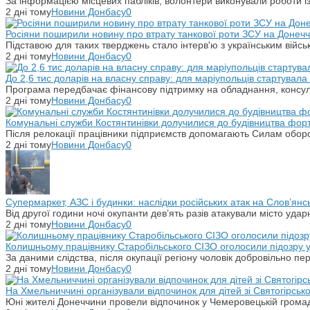
За інформацією місцевих пабліків, волонтери виконували роботи і
2 дні тому
Новини Донбасу
0
Росіяни поширили новину про втрату танкової роти ЗСУ на Донечч
Підставою для таких тверджень стало інтерв'ю з українським вій
2 дні тому
Новини Донбасу
0
До 2,6 тис доларів на власну справу: для маріупольців стартувал
Програма передбачає фінансову підтримку на обладнання, консульт
2 дні тому
Новини Донбасу
0
Комунальні служби Костянтинівки долучилися до будівництва фор
Після релокації працівники підприємств допомагають Силам оборо
2 дні тому
Новини Донбасу
0
Супермаркет, АЗС і будинки: наслідки російських атак на Слов’янс
Від другої години ночі окупанти дев’ять разів атакували місто уд
2 дні тому
Новини Донбасу
0
Колишньому працівнику Старобільського СІЗО оголосили підозру 
За даними слідства, після окупації регіону чоловік добровільно п
2 дні тому
Новини Донбасу
0
На Хмельниччині організували відпочинок для дітей зі Святогірськ
Юні жителі Донеччини провели відпочинок у Чемеровецькій громаді