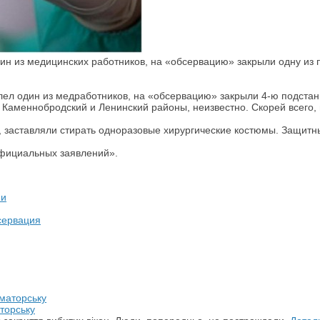
дин из медицинских работников, на «обсервацию» закрыли одну из 
олел один из медработников, на «обсервацию» закрыли 4-ю подстан
Каменнобродский и Ленинский районы, неизвестно. Скорей всего, 
, заставляли стирать одноразовые хирургические костюмы. Защит
официальных заявлений».
ми
сервация
торську