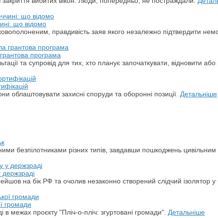
з закриття вибитих вікон. Люди, попередньо, не постраждали.
Детал
ині: що відомо
ськовополоненим, правдивість заяв якого незалежно підтвердити не
а грантова програма
ації та супровід для тих, хто планує започаткувати, відновити або 
тифікацій
ни облаштовувати захисні споруди та оборонні позиції.
Детальніше
ьк
арними безпілотниками різних типів, завдавши пошкоджень цивільним
у держзраді
ерейшов на бік РФ та очолив незаконно створений слідчий ізолятор у
ої громади
 в межах проєкту "Пліч-о-пліч: згуртовані громади".
Детальніше