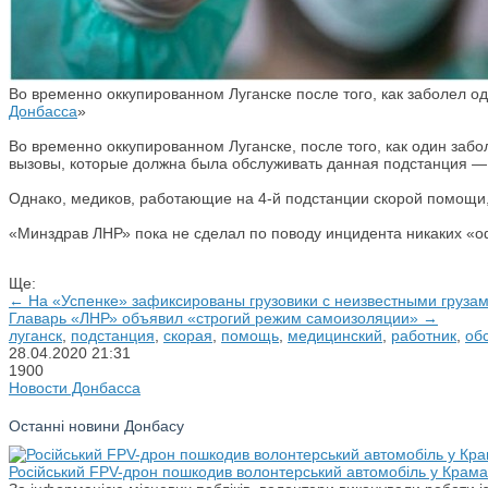
Во временно оккупированном Луганске после того, как заболел о
Донбасса
»
Во временно оккупированном Луганске, после того, как один заб
вызовы, которые должна была обслуживать данная подстанция — 
Однако, медиков, работающие на 4-й подстанции скорой помощи
«Минздрав ЛНР» пока не сделал по поводу инцидента никаких «
Ще:
← На «Успенке» зафиксированы грузовики с неизвестными груза
Главарь «ЛНР» объявил «строгий режим самоизоляции» →
луганск
,
подстанция
,
скорая
,
помощь
,
медицинский
,
работник
,
об
28.04.2020
21:31
1900
Новости Донбасса
Останні новини Донбасу
Російський FPV-дрон пошкодив волонтерський автомобіль у Крама