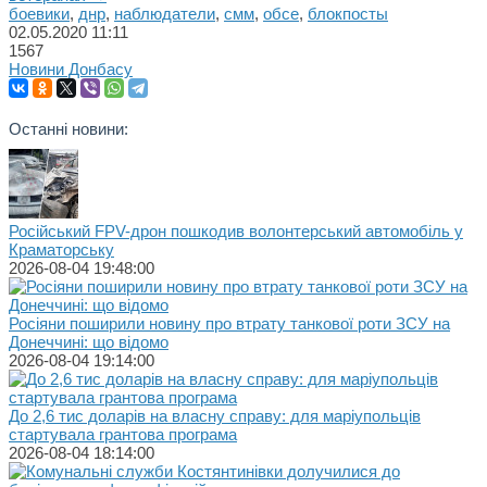
боевики
,
днр
,
наблюдатели
,
смм
,
обсе
,
блокпосты
02.05.2020
11:11
1567
Новини Донбасу
Останні новини:
Російський FPV-дрон пошкодив волонтерський автомобіль у
Краматорську
2026-08-04 19:48:00
Росіяни поширили новину про втрату танкової роти ЗСУ на
Донеччині: що відомо
2026-08-04 19:14:00
До 2,6 тис доларів на власну справу: для маріупольців
стартувала грантова програма
2026-08-04 18:14:00