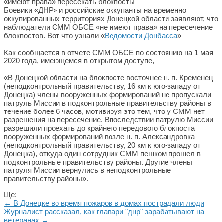
Боевики «ДНР» и российские оккупанты на временно
оккупированных территориях Донецкой области заявляют, что
наблюдатели СММ ОБСЕ «не имеют права» на пересечение
блокпостов. Вот что узнали «
Ведомости Донбасса
»
Как сообщается в отчете СММ ОБСЕ по состоянию на 1 мая
2020 года, имеющемся в открытом доступе,
«В Донецкой области на блокпосте восточнее н. п. Кременец
(неподконтрольный правительству, 16 км к юго-западу от
Донецка) члены вооруженных формирований не пропускали
патруль Миссии в подконтрольные правительству районы в
течение более 6 часов, мотивируя это тем, что у СММ нет
разрешения на пересечение. Впоследствии патрулю Миссии
разрешили проехать до крайнего передового блокпоста
вооруженных формирований возле н. п. Александровка
(неподконтрольный правительству, 20 км к юго-западу от
Донецка), откуда один сотрудник СММ пешком прошел в
подконтрольные правительству районы. Другие члены
патруля Миссии вернулись в неподконтрольные
правительству районы».
Ще:
← В Донецке во время пожаров в домах пострадали люди
Журналист рассказал, как главари "днр" зарабатывают на
ветеранах →