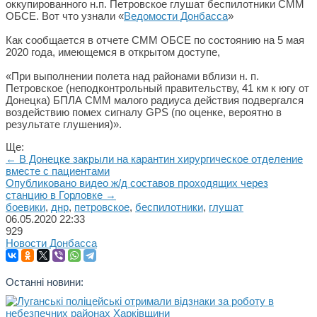
оккупированного н.п. Петровское глушат беспилотники СММ
ОБСЕ. Вот что узнали «
Ведомости Донбасса
»
Как сообщается в отчете СММ ОБСЕ по состоянию на 5 мая
2020 года, имеющемся в открытом доступе,
«При выполнении полета над районами вблизи н. п.
Петровское (неподконтрольный правительству, 41 км к югу от
Донецка) БПЛА СММ малого радиуса действия подвергался
воздействию помех сигналу GPS (по оценке, вероятно в
результате глушения)».
Ще:
← В Донецке закрыли на карантин хирургическое отделение
вместе с пациентами
Опубликовано видео ж/д составов проходящих через
станцию в Горловке →
боевики
,
днр
,
петровское
,
беспилотники
,
глушат
06.05.2020
22:33
929
Новости Донбасса
Останні новини: