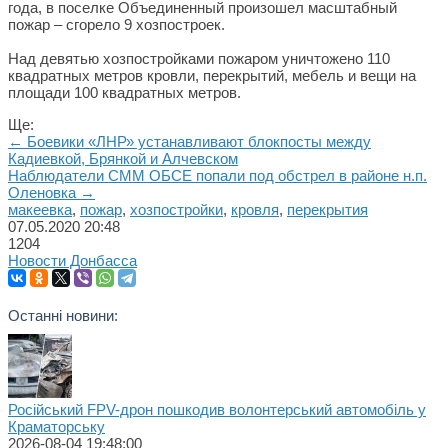
года, в поселке Объединенный произошел масштабный
пожар – сгорело 9 хозпостроек.
Над девятью хозпостройками пожаром уничтожено 110
квадратных метров кровли, перекрытий, мебель и вещи на
площади 100 квадратных метров.
Ще:
← Боевики «ЛНР» устанавливают блокпосты между
Кадиевкой, Брянкой и Алчевском
Наблюдатели СММ ОБСЕ попали под обстрел в районе н.п.
Оленовка →
макеевка
,
пожар
,
хозпостройки
,
кровля
,
перекрытия
07.05.2020
20:48
1204
Новости Донбасса
Останні новини:
Російський FPV-дрон пошкодив волонтерський автомобіль у
Краматорську
2026-08-04 19:48:00