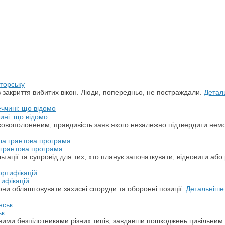
торську
з закриття вибитих вікон. Люди, попередньо, не постраждали.
Детал
ині: що відомо
ськовополоненим, правдивість заяв якого незалежно підтвердити не
а грантова програма
ації та супровід для тих, хто планує започаткувати, відновити або 
тифікацій
ни облаштовувати захисні споруди та оборонні позиції.
Детальніше
ьк
арними безпілотниками різних типів, завдавши пошкоджень цивільним