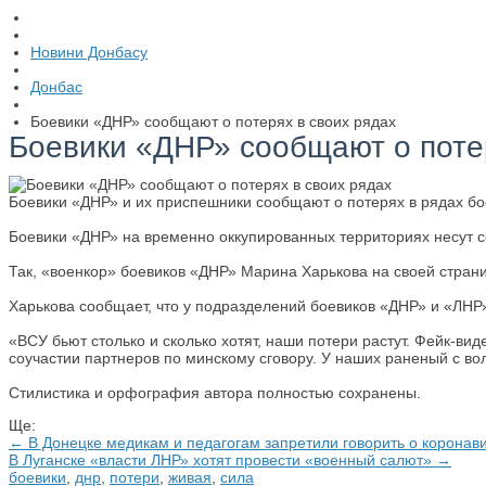
Новини Донбасу
Донбас
Боевики «ДНР» сообщают о потерях в своих рядах
Боевики «ДНР» сообщают о потер
Боевики «ДНР» и их приспешники сообщают о потерях в рядах бое
Боевики «ДНР» на временно оккупированных территориях несут с
Так, «военкор» боевиков «ДНР» Марина Харькова на своей страни
Харькова сообщает, что у подразделений боевиков «ДНР» и «ЛНР»,
«ВСУ бьют столько и сколько хотят, наши потери растут. Фейк-ви
соучастии партнеров по минскому сговору. У наших раненый с во
Стилистика и орфография автора полностью сохранены.
Ще:
← В Донецке медикам и педагогам запретили говорить о коронав
В Луганске «власти ЛНР» хотят провести «военный салют» →
боевики
,
днр
,
потери
,
живая
,
сила