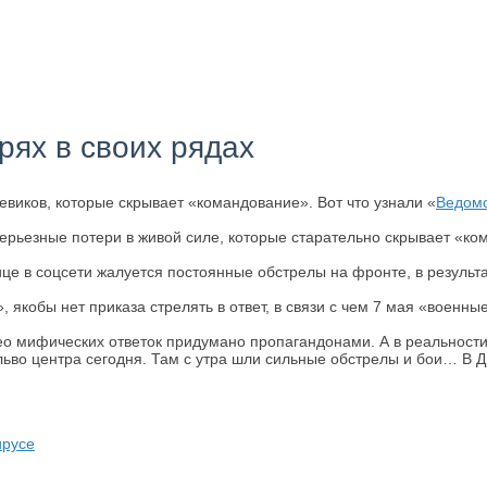
ях в своих рядах
виков, которые скрывает «командование». Вот что узнали «
Ведомо
ерьезные потери в живой силе, которые старательно скрывает «ко
це в соцсети жалуется постоянные обстрелы на фронте, в результ
 якобы нет приказа стрелять в ответ, в связи с чем 7 мая «военны
део мифических ответок придумано пропагандонами. А в реальности
льво центра сегодня. Там с утра шли сильные обстрелы и бои… В Д
ирусе