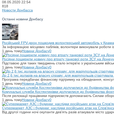
08.05.2020
22:54
818
Новости Донбасса
Останні новини Донбасу
Російський FPV-дрон пошкодив волонтерський автомобіль у Крама
За інформацією місцевих пабліків, волонтери виконували роботи і
1 день тому
Новини Донбасу
0
Росіяни поширили новину про втрату танкової роти ЗСУ на Донечч
Підставою для таких тверджень стало інтерв'ю з українським вій
1 день тому
Новини Донбасу
0
До 2,6 тис доларів на власну справу: для маріупольців стартувал
Програма передбачає фінансову підтримку на обладнання, консульт
1 день тому
Новини Донбасу
0
Комунальні служби Костянтинівки долучилися до будівництва фор
Після релокації працівники підприємств допомагають Силам оборо
1 день тому
Новини Донбасу
0
Супермаркет, АЗС і будинки: наслідки російських атак на Слов’янс
Від другої години ночі окупанти дев’ять разів атакували місто уд