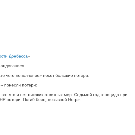
сти Донбасса
»
мандование».
ате чего «ополчение» несет большие потери.
е» понесли потери:
 вот это и нет никаких ответных мер. Седьмой год геноцида при
НР потери. Погиб боец, позывной Негр».