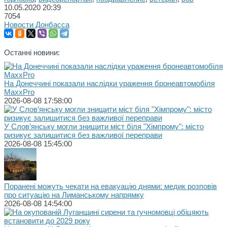
10.05.2020
20:39
7054
Новости Донбасса
Останні новини:
На Донеччині показали наслідки ураження бронеавтомобіля
MaxxPro
2026-08-08 17:58:00
У Слов’янську могли знищити міст біля "Хімпрому": місто
ризикує залишитися без важливої переправи
2026-08-08 15:45:00
Поранені можуть чекати на евакуацію днями: медик розповів
про ситуацію на Лиманському напрямку
2026-08-08 14:54:00