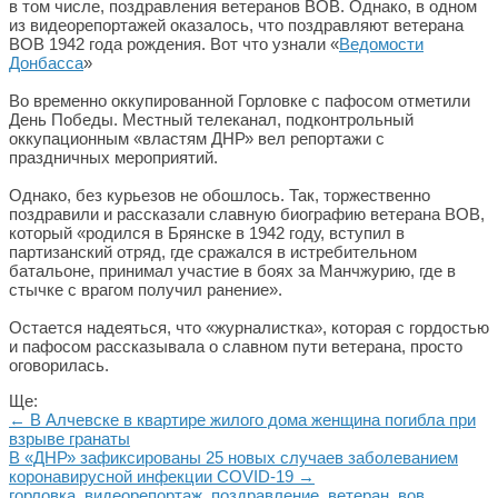
в том числе, поздравления ветеранов ВОВ. Однако, в одном
из видеорепортажей оказалось, что поздравляют ветерана
ВОВ 1942 года рождения. Вот что узнали «
Ведомости
Донбасса
»
Во временно оккупированной Горловке с пафосом отметили
День Победы. Местный телеканал, подконтрольный
оккупационным «властям ДНР» вел репортажи с
праздничных мероприятий.
Однако, без курьезов не обошлось. Так, торжественно
поздравили и рассказали славную биографию ветерана ВОВ,
который «родился в Брянске в 1942 году, вступил в
партизанский отряд, где сражался в истребительном
батальоне, принимал участие в боях за Манчжурию, где в
стычке с врагом получил ранение».
Остается надеяться, что «журналистка», которая с гордостью
и пафосом рассказывала о славном пути ветерана, просто
оговорилась.
Ще:
← В Алчевске в квартире жилого дома женщина погибла при
взрыве гранаты
В «ДНР» зафиксированы 25 новых случаев заболеванием
коронавирусной инфекции COVID-19 →
горловка
,
видеорепортаж
,
поздравление
,
ветеран
,
вов