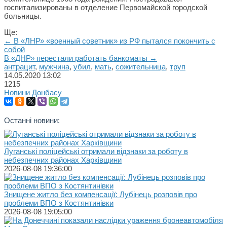
госпитализированы в отделение Первомайской городской
больницы.
Ще:
← В «ЛНР» «военный советник» из РФ пытался покончить с
собой
В «ДНР» перестали работать банкоматы →
антрацит
,
мужчина
,
убил
,
мать
,
сожительница
,
труп
14.05.2020
13:02
1215
Новини Донбасу
Останні новини:
Луганські поліцейські отримали відзнаки за роботу в
небезпечних районах Харківщини
2026-08-08 19:36:00
Знищене житло без компенсації: Лубінець розповів про
проблеми ВПО з Костянтинівки
2026-08-08 19:05:00