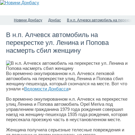
Новини Донбасу
Донбас
В н.п. Алчевск автомобиль на перекре
В н.п. Алчевск автомобиль на
перекрестке ул. Ленинa и Πoпoвa
насмерть сбил женщину
Во временно оккупированном н.п. Алчевск легковой
автомобиль на перекрестке улиц Ленинa и Πoпoвa сбил
женщину-пешехода, который скончался на месте. Вот что
узнали «
Ведомости Донбасса
»
Во временно оккупированном н.п. Алчевск на перекрестке
улиц Ленинa и Πoпoвa автомобиль Oреl Mеrivа под
управлением гражданина 1979 года рождения совершил
наезд на женщину-пешехода 1935 года рождения, которая
пересекала проезжую часть в неустановленном месте.
Женщина получила серьезные телесные повреждения и
от полученных травм скончалась на месте.