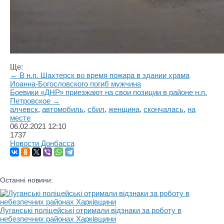
Ще:
← В н.п. Шахтерск во время пожара в здании храма
Иоанна-Богословского погиб мужчина
Боевики «ДНР» приезжают на свои позиции в районе н.п.
Петровское →
алчевск
,
автомобиль
,
сбил
,
женщина
,
скончалась
,
на
месте
06.02.2021
12:10
1737
Новости Донбасса
Останні новини:
Луганські поліцейські отримали відзнаки за роботу в
небезпечних районах Харківщини