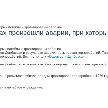
торых погибли и травмированы рабочие
ах произошли аварии, при котор
ец Донбасса» в результате аварии травмирован горнорабочий. Та
орнорабочий. Вот что узнали «
Ведомости Донбасса
»
ец Донбасса» в результате обвала породы травмирован горнорабо
» в результате обвала породы травмирован горнорабочий 1976 го
ан в лечебное учреждение.