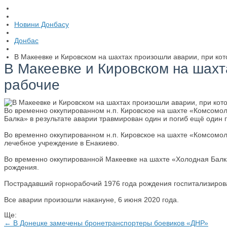
Новини Донбасу
Донбас
В Макеевке и Кировском на шахтах произошли аварии, при ко
В Макеевке и Кировском на шахт
рабочие
Во временно оккупированном н.п. Кировское на шахте «Комсомол
Балка» в результате аварии травмирован один и погиб ещё один г
Во временно оккупированном н.п. Кировское на шахте «Комсомол
лечебное учреждение в Енакиево.
Во временно оккупированной Макеевке на шахте «Холодная Балка
рождения.
Пострадавший горнорабочий 1976 года рождения госпитализиров
Все аварии произошли накануне, 6 июня 2020 года.
Ще:
← В Донецке замечены бронетранспортеры боевиков «ДНР»