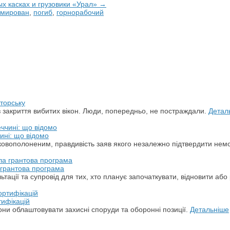
х касках и грузовики «Урал» →
вмирован
,
погиб
,
горнорабочий
торську
з закриття вибитих вікон. Люди, попередньо, не постраждали.
Детал
ині: що відомо
ськовополоненим, правдивість заяв якого незалежно підтвердити не
а грантова програма
ації та супровід для тих, хто планує започаткувати, відновити або 
тифікацій
ни облаштовувати захисні споруди та оборонні позиції.
Детальніше