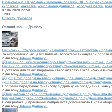
В районе н.п. Первомайск замечены боевики «ЛНР» в красно-белы
кировское
,
макеевка
,
комсомолец донбасса
,
холодная балка
,
тра
07.06.2020
22:50
1203
Новости Донбасса
Останні новини Донбасу
Російський FPV-дрон пошкодив волонтерський автомобіль у Крама
За інформацією місцевих пабліків, волонтери виконували роботи і
2 дні тому
Новини Донбасу
0
Росіяни поширили новину про втрату танкової роти ЗСУ на Донечч
Підставою для таких тверджень стало інтерв'ю з українським вій
2 дні тому
Новини Донбасу
0
До 2,6 тис доларів на власну справу: для маріупольців стартувал
Програма передбачає фінансову підтримку на обладнання, консульт
2 дні тому
Новини Донбасу
0
Комунальні служби Костянтинівки долучилися до будівництва фор
Після релокації працівники підприємств допомагають Силам оборо
2 дні тому
Новини Донбасу
0