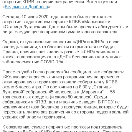
открытие КПВВ на линии разграничения. Вот что узнали
«
Ведомости Донбасса
»
Сегодня, 10 июня 2020 года, должно было состояться
открытие в адаптивном порядке КПВВ «Марьинка» и
«Станица Луганская». Должны были проехать абитуриенты и
лица, следующие по причинам гуманитарного характера.
Однако, оккупационные «власти» «ДНР» и «ЛНР» в свою
очередь заявили, что блокпосты открываться не будут.
Правда, причины назывались разные. «ЛНР» заявляла о
каких-то «провокациях», а «ДНР» беспокоила «ситуация с
заболеваемостью COVID-19».
Пресс-служба Госпогранслужбы сообщила, что собрались:
«Желающие пересечь линию разграничения на временно
оккупированную территорию начали собираться у КПВВ
около 6 часов утра. По состоянию на 8.30 у „Станицы
Луганской" собралось 45 человек, а у „Марьинки" — 55
транспортных средств (и около 90 человек). Среди
собравшихся у КПВВ, дети и пожилые люди». В ГПСУ не
исключили отказа боевиков в пропуске лицам, которые будут
пересекать линию разграничения со стороны подконтрольной
украинской власти территории.
К сожалению, самые неприятные прогнозы подтвердились –
боевики «ДНР» и «ЛНР» блокпосты не открыли. При этом