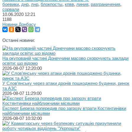
боевики
,
днр
,
лнр
,
блокпосты
,
кпвв
,
линия
,
разграничения
,
сорвали
10.06.2020
12:21
1188
Новини Донбасу
Останні новини:
На окупованій частині Донеччини масово скорочують заклади
освіти: що відомо
2026-08-07 12:20:00
У Слов’янську через атаки дронів пошкоджено будинки, ринок
та АЗС
2026-08-07 11:29:00
Експерт Береза попередив про загрозу втрати Костянтинівки
найближчими місяцями
2026-08-07 10:32:00