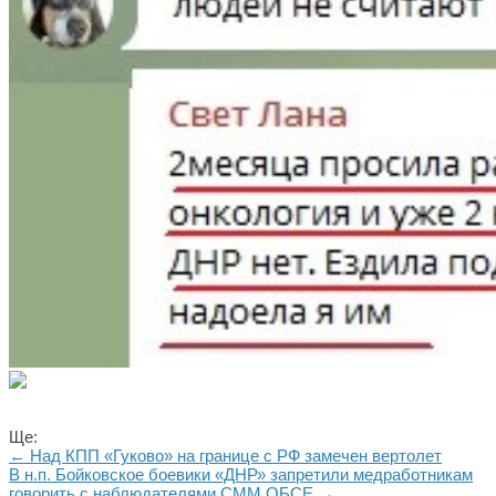
Ще:
← Над КПП «Гуково» на границе с РФ замечен вертолет
В н.п. Бойковское боевики «ДНР» запретили медработникам
говорить с наблюдателями СММ ОБСЕ →