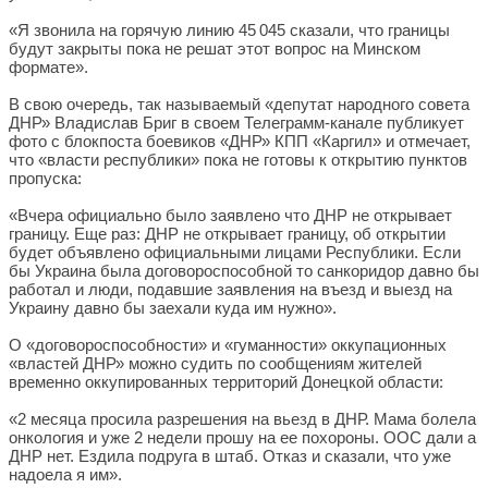
«Я звонила на горячую линию 45 045 сказали, что границы
будут закрыты пока не решат этот вопрос на Минском
формате».
В свою очередь, так называемый «депутат народного совета
ДНР» Владислав Бриг в своем Телеграмм-канале публикует
фото с блокпоста боевиков «ДНР» КПП «Каргил» и отмечает,
что «власти республики» пока не готовы к открытию пунктов
пропуска:
«Вчера официально было заявлено что ДНР не открывает
границу. Еще раз: ДНР не открывает границу, об открытии
будет объявлено официальными лицами Республики. Если
бы Украина была договороспособной то санкоридор давно бы
работал и люди, подавшие заявления на въезд и выезд на
Украину давно бы заехали куда им нужно».
О «договороспособности» и «гуманности» оккупационных
«властей ДНР» можно судить по сообщениям жителей
временно оккупированных территорий Донецкой области:
«2 месяца просила разрешения на вьезд в ДНР. Мама болела
онкология и уже 2 недели прошу на ее похороны. ООС дали а
ДНР нет. Ездила подруга в штаб. Отказ и сказали, что уже
надоела я им».