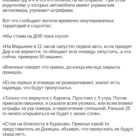
водителям, у которых автомобили имеют украинские
автономера, угрожают штрафами.
Вот что сообщают жители временно оккупированных
территорий в соцсетях:
«Мы стоим на ДНР, пока глухо»
«На Марьинке в 11 часов запустят первое авто, если проедет
Днр и не вернется, то обещают всю очередь запустить, а это
сейчас примерно 50 машин»,
«Военные говорят что приказ, до конца месяца закрыта
граница»,
«Если первых в очереди не разворачивают, значит есть
надежда, что будут пропускать»,
«Только что вернулся с Каргила. Простоял с 5 утра. Потом
приехали гаишники, и сказали всем уезжать, или всем впаяют
штрафы за укр номера, и пересечение сплошной. Раньше 25
го ничего открываться не будет с ихних слов»,
«Стою на блокпосту в Курахово. Приехал какой-то
представитель из Донецка, объявил, что пропускать не будут,
указа нет»,