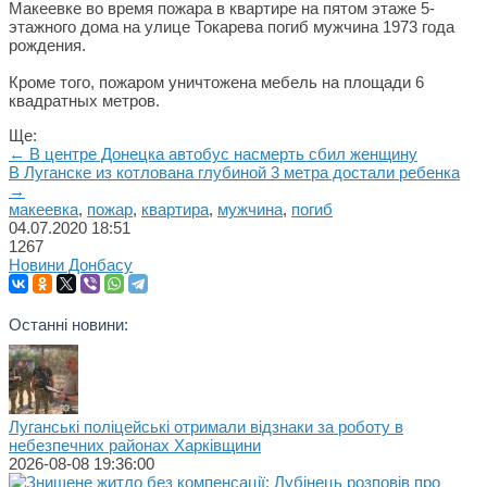
Макеевке во время пожара в квартире на пятом этаже 5-
этажного дома на улице Токарева погиб мужчина 1973 года
рождения.
Кроме того, пожаром уничтожена мебель на площади 6
квадратных метров.
Ще:
← В центре Донецка автобус насмерть сбил женщину
В Луганске из котлована глубиной 3 метра достали ребенка
→
макеевка
,
пожар
,
квартира
,
мужчина
,
погиб
04.07.2020
18:51
1267
Новини Донбасу
Останні новини:
Луганські поліцейські отримали відзнаки за роботу в
небезпечних районах Харківщини
2026-08-08 19:36:00