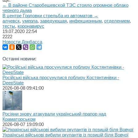
← В районе Старобешевской ТЭС стояло огромное облако
черного дыма
В центре Горловки стрельба из автоматов →
алчевск
,
умерла
,
заведующая
,
инфекционным
,
отделением
,
тесты
,
коронавирус
19.07.2020
22:54
2222
Новости Донбасса
Останні новини:
Російські війська просунулися поблизу Костянтинівки -
DeepState
2026-08-08 09:41:00
Росіяни знову атакували український прапор над
Краматорськом
2026-08-07 19:09:00
Українські військові вибили окупантів із позицій біля Вовчої