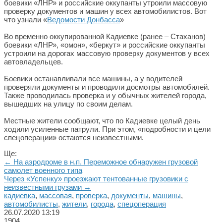
боевики «ЛНР» и российские оккупанты утроили массовую
проверку документов и машин у всех автомобилистов. Вот
что узнали «
Ведомости Донбасса
»
Во временно оккупированной Кадиевке (ранее – Стаханов)
боевики «ЛНР», «омон», «беркут» и российские оккупанты
устроили на дорогах массовую проверку документов у всех
автовладельцев.
Боевики останавливали все машины, а у водителей
проверяли документы и проводили досмотры автомобилей.
Также проводилась проверка и у обычных жителей города,
вышедших на улицу по своим делам.
Местные жители сообщают, что по Кадиевке целый день
ходили усиленные патрули. При этом, «подробности и цели
спецоперации» остаются неизвестными.
Ще:
← На аэродроме в н.п. Переможное обнаружен грузовой
самолет военного типа
Через «Успенку» проезжают тентованные грузовики с
неизвестными грузами →
кадиевка
,
массовая
,
проверка
,
документы
,
машины
,
автомобилисты
,
жители
,
города
,
спецоперация
26.07.2020
13:19
1904