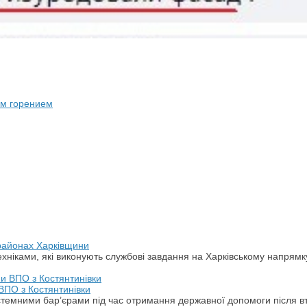
им горением
 районах Харківщини
хніками, які виконують службові завдання на Харківському напрямк
ВПО з Костянтинівки
стемними бар’єрами під час отримання державної допомоги після в