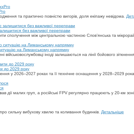
Pro
дження та практично повністю вигорів, доля екіпажу невідома.
Дет
 залишитися без важливої переправи
ити сполучення між центральною частиною Слов’янська та мікрора
 ситуацію на Лиманському напрямку
ні військовослужбовці іноді залишаються на лінії бойового зіткненн
ти до 2029 року
ення у 2026–2027 роках та її технічне оснащення у 2028–2029 рок
ся
ував дії малих груп, а російські FPV регулярно працюють у 20-км зон
и про сильну вибухову хвилю та коливання будинків.
Детальніше