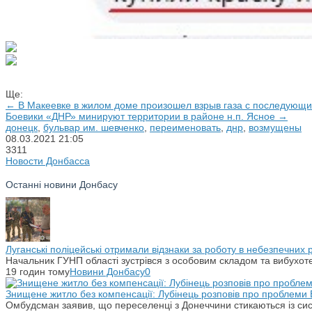
Ще:
← В Макеевке в жилом доме произошел взрыв газа с последующ
Боевики «ДНР» минируют территории в районе н.п. Ясное →
донецк
,
бульвар им. шевченко
,
переименовать
,
днр
,
возмущены
08.03.2021
21:05
3311
Новости Донбасса
Останні новини Донбасу
Луганські поліцейські отримали відзнаки за роботу в небезпечних
Начальник ГУНП області зустрівся з особовим складом та вибухоте
19 годин тому
Новини Донбасу
0
Знищене житло без компенсації: Лубінець розповів про проблеми 
Омбудсман заявив, що переселенці з Донеччини стикаються із си