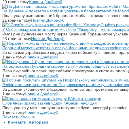
20 годин тому
Новини Донбасу
0
На Донеччині показали наслідки ураження бронеавтомобіля Maxx
Після удару американський бронеавтомобіль отримав значні пошко
21 година тому
Новини Донбасу
0
У Слов’янську могли знищити міст біля "Хімпрому": місто ризикує
Ймовірне руйнування мосту через Казенний Торець може ускладн
23 години тому
Новини Донбасу
0
Поранені можуть чекати на евакуацію днями: медик розповів про
За словами українського медика, через небезпеку з повітря поране
1 день тому
Новини Донбасу
0
На окупованій Луганщині сирени та гучномовці обіцяють встанови
План окупаційної влади передбачає проєктування системи оповіщ
1 день тому
Новини Донбасу
0
Росіяни посилили штурми на Покровському напрямку: що змінило
За даними українських військових, після ротації противник активіз
1 день тому
Новини Донбасу
0
Слов’янськ зранку зазнав удару КАБами: наслідки
Після ударів у місті пролунали потужні вибухи, очевидці розповіл
1 день тому
Новини Донбасу
0
Показать больше...
Контакти
|
Авторам
|