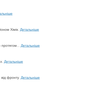
альніше
йоном Хімік.
Детальніше
я протягом...
Детальніше
ах.
Детальніше
і від фронту.
Детальніше