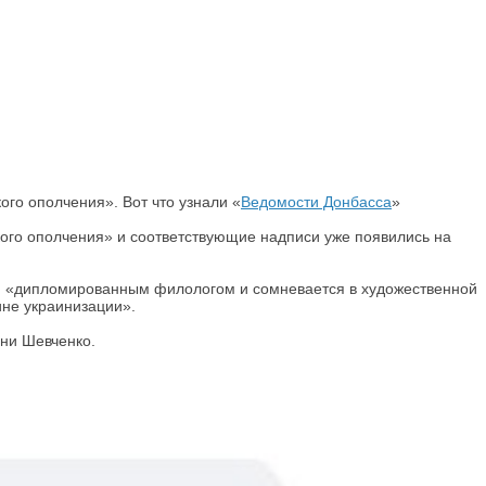
го ополчения». Вот что узнали «
Ведомости Донбасса
»
ого ополчения» и соответствующие надписи уже появились на
тся «дипломированным филологом и сомневается в художественной
ине украинизации».
ени Шевченко.