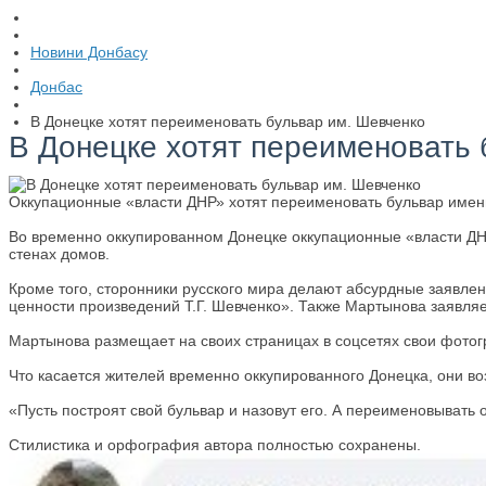
Новини Донбасу
Донбас
В Донецке хотят переименовать бульвар им. Шевченко
В Донецке хотят переименовать 
Оккупационные «власти ДНР» хотят переименовать бульвар имени
Во временно оккупированном Донецке оккупационные «власти ДНР
стенах домов.
Кроме того, сторонники русского мира делают абсурдные заявле
ценности произведений Т.Г. Шевченко». Также Мартынова заявляет
Мартынова размещает на своих страницах в соцсетях свои фото
Что касается жителей временно оккупированного Донецка, они 
«Пусть построят свой бульвар и назовут его. А переименовывать 
Стилистика и орфография автора полностью сохранены.