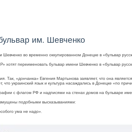
бульвар им. Шевченко
 Шевченко во временно оккупированном Донецке в «бульвар русско
» хотят переименовать бульвар имени Шевченко в «бульвар русск
ния. Так, «дончанка» Евгения Мартынова заявляет, что она являе
, что украинский язык и культура насаждались в Донецке «по прич
графии с флагом РФ и надписями на стенах домов на бульваре им
возмущены подобными высказываниями:
особого ума не надо».