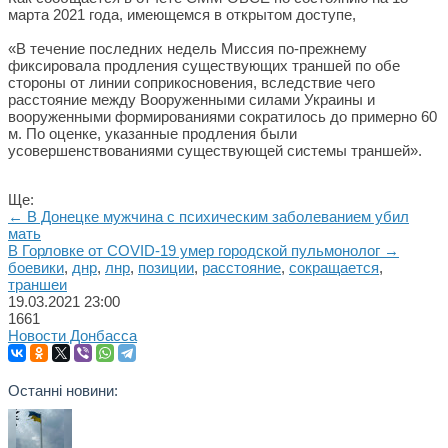
марта 2021 года, имеющемся в открытом доступе,
«В течение последних недель Миссия по-прежнему
фиксировала продления существующих траншей по обе
стороны от линии соприкосновения, вследствие чего
расстояние между Вооруженными силами Украины и
вооруженными формированиями сократилось до примерно 60
м. По оценке, указанные продления были
усовершенствованиями существующей системы траншей».
Ще:
← В Донецке мужчина с психическим заболеванием убил
мать
В Горловке от COVID-19 умер городской пульмонолог →
боевики
,
днр
,
лнр
,
позиции
,
расстояние
,
сокращается
,
траншеи
19.03.2021
23:00
1661
Новости Донбасса
Останні новини: