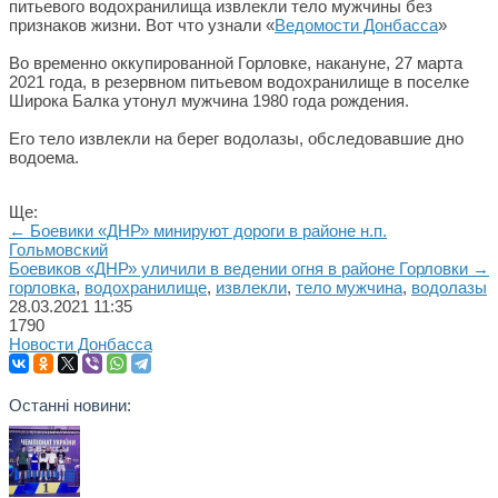
питьевого водохранилища извлекли тело мужчины без
признаков жизни. Вот что узнали «
Ведомости Донбасса
»
Во временно оккупированной Горловке, накануне, 27 марта
2021 года, в резервном питьевом водохранилище в поселке
Широка Балка утонул мужчина 1980 года рождения.
Его тело извлекли на берег водолазы, обследовавшие дно
водоема.
Ще:
← Боевики «ДНР» минируют дороги в районе н.п.
Гольмовский
Боевиков «ДНР» уличили в ведении огня в районе Горловки →
горловка
,
водохранилище
,
извлекли
,
тело мужчина
,
водолазы
28.03.2021
11:35
1790
Новости Донбасса
Останні новини: