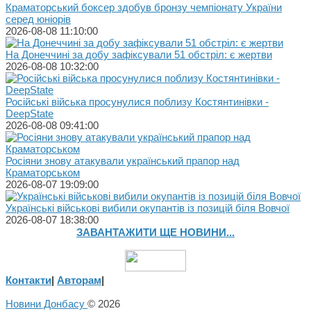
Краматорський боксер здобув бронзу чемпіонату України
серед юніорів
2026-08-08 11:10:00
На Донеччині за добу зафіксували 51 обстріл: є жертви
2026-08-08 10:32:00
Російські війська просунулися поблизу Костянтинівки -
DeepState
2026-08-08 09:41:00
Росіяни знову атакували український прапор над
Краматорськом
2026-08-07 19:09:00
Українські військові вибили окупантів із позицій біля Вовчої
2026-08-07 18:38:00
ЗАВАНТАЖИТИ ЩЕ НОВИНИ...
Контакти
|
Авторам
|
Новини Донбасу
© 2026