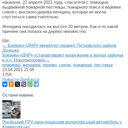
накануне, 22 апреля 2021 года, спасатели с помощью
выдвижной пожарной лестницы, пожарного пояса и веревки
сняли с высокого дерева женщину, которая не могла
спуститься самостоятельно.
Женщина находилась на высоте 10 метров. Как и по какой
причине она попала на дерево неизвестно.
Ще:
← Боевики «ДНР» минируют окраину Петровского района
Донецка
Боевики «ДНР» устанавливают вооружение в жилых районах
в н.п. Новогригоровка →
енакиево
,
женщина
,
дерево
,
сняли
,
пожарная
,
лестница
23.04.2021
21:05
1759
Новости Донбасса
Останні новини:
Російський FPV-дрон пошкодив волонтерський автомобіль у
Краматорську