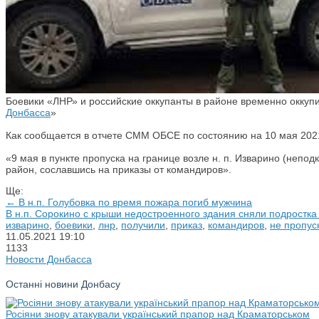
Боевики «ЛНР» и российские оккупанты в районе временно оккуп
Донбасса
»
Как сообщается в отчете СММ ОБСЕ по состоянию на 10 мая 202
«9 мая в пункте пропуска на границе возле н. п. Изварино (непо
район, сославшись на приказы от командиров».
Ще:
← В н.п. Голубовка по время пожара погиб мужчина
В н.п. Сорокино с крыши недостроенного здания сняли подростк
изварино
,
боевики
,
лнр
,
получили
,
приказ
,
командиров
,
не пропус
11.05.2021
19:10
1133
Новости Донбасса
Останні новини Донбасу
Росіяни знову атакували український прапор над Краматорськом