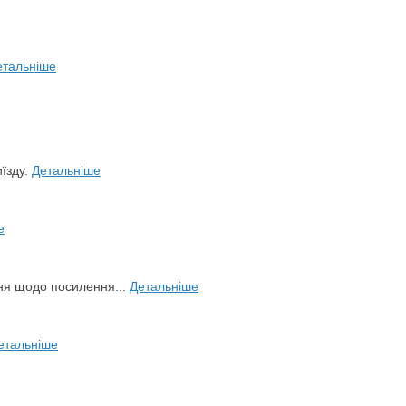
етальніше
иїзду.
Детальніше
е
ня щодо посилення...
Детальніше
етальніше