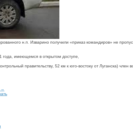
ированного н.п. Изварино получили «приказ командиров» не пропу
1 года, имеющемся в открытом доступе,
дконтрольный правительству, 52 км к юго-востоку от Луганска) чле
а →
кать