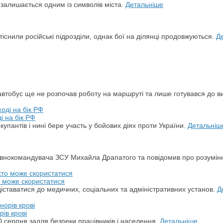
й залишається одним із символів міста.
Детальніше
снили російські підрозділи, однак бої на ділянці продовжуються.
Д
автобус ще не розпочав роботу на маршруті та лише готувався до в
і на бік РФ
упантів і нині бере участь у бойових діях проти України.
Детальніш
овнокомандувача ЗСУ Михайла Драпатого та повідомив про розумін
о може скористатися
ставатися до медичних, соціальних та адміністративних установ.
Д
ів крові
 серпня задля безпеки працівників і населення.
Детальніше