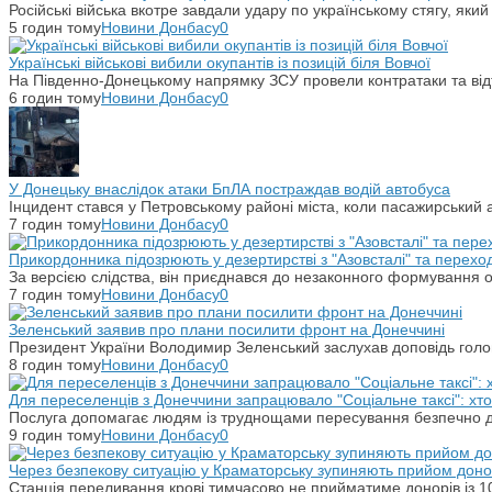
Російські війська вкотре завдали удару по українському стягу, яки
5 годин тому
Новини Донбасу
0
Українські військові вибили окупантів із позицій біля Вовчої
На Південно-Донецькому напрямку ЗСУ провели контратаки та відті
6 годин тому
Новини Донбасу
0
У Донецьку внаслідок атаки БпЛА постраждав водій автобуса
Інцидент стався у Петровському районі міста, коли пасажирський 
7 годин тому
Новини Донбасу
0
Прикордонника підозрюють у дезертирстві з "Азовсталі" та переход
За версією слідства, він приєднався до незаконного формування ок
7 годин тому
Новини Донбасу
0
Зеленський заявив про плани посилити фронт на Донеччині
Президент України Володимир Зеленський заслухав доповідь гол
8 годин тому
Новини Донбасу
0
Для переселенців з Донеччини запрацювало "Соціальне таксі": хт
Послуга допомагає людям із труднощами пересування безпечно ді
9 годин тому
Новини Донбасу
0
Через безпекову ситуацію у Краматорську зупиняють прийом донор
Станція переливання крові тимчасово не прийматиме донорів із 10