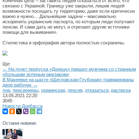
Конечная цель – заставить людей отказаться от всего, что
связано с Украиной. Границу уже закрыли, лишив людей
возможности посещать ту территорию, даже если критически
важно и нужно… Дальнейшие задачи – максимально
искоренить украинские паспорта, по которым люди получают
пенсии. И сами дать не могут, и отрезают другие источники
помощи для выживания».
Стилистика и орфография автора полностью сохранены.
Ще:
← На пункт пропуска «Донецк» пришел мужчина со странным
«большим зеленым рюкзаком»
В Макеевке на шахте «Щегловская-Глубокая» травмированы
двое рабочих →
лнр
,
пенсионеры
,
украинская
,
пенсия
,
отказаться
,
расписка
13.05.2021
22:20
3045
Новости Донбасса
Останні новини: