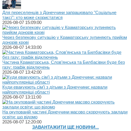
Для переселенців з Донеччини запрацювало "Соціальне
таксі": хто може скористатися
2026-08-07 15:09:00
Через безпекову ситуацію у Краматорську зупиняють прийом
донорів крові
2026-08-07 14:33:00
Частина Краматорська, Слов’янська та Билбасівки буде без
газу: графік відключень
2026-08-07 13:42:00
Куди евакуюють сім’ї з дітьми з Донеччини: назвали
найпопулярніші області
2026-08-07 13:11:00
На окупованій частині Донеччини масово скорочують заклади
освіти: що відомо
2026-08-07 12:20:00
ЗАВАНТАЖИТИ ЩЕ НОВИНИ...